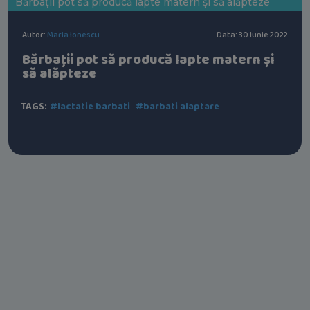
Bărbații pot să producă lapte matern și să alăpteze
Autor:
Maria Ionescu
Data: 30 Iunie 2022
Bărbații pot să producă lapte matern și
să alăpteze
TAGS:
#lactatie barbati
#barbati alaptare