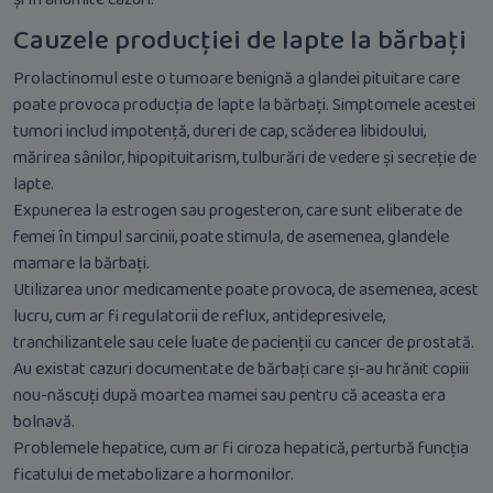
Cauzele producției de lapte la bărbați
Prolactinomul este o tumoare benignă a glandei pituitare care
poate provoca producția de lapte la bărbați. Simptomele acestei
tumori includ impotență, dureri de cap, scăderea libidoului,
mărirea sânilor, hipopituitarism, tulburări de vedere și secreție de
lapte.
Expunerea la estrogen sau progesteron, care sunt eliberate de
femei în timpul sarcinii, poate stimula, de asemenea, glandele
mamare la bărbați.
Utilizarea unor medicamente poate provoca, de asemenea, acest
lucru, cum ar fi regulatorii de reflux, antidepresivele,
tranchilizantele sau cele luate de pacienții cu cancer de prostată.
Au existat cazuri documentate de bărbați care și-au hrănit copiii
nou-născuți după moartea mamei sau pentru că aceasta era
bolnavă.
Problemele hepatice, cum ar fi ciroza hepatică, perturbă funcția
ficatului de metabolizare a hormonilor.