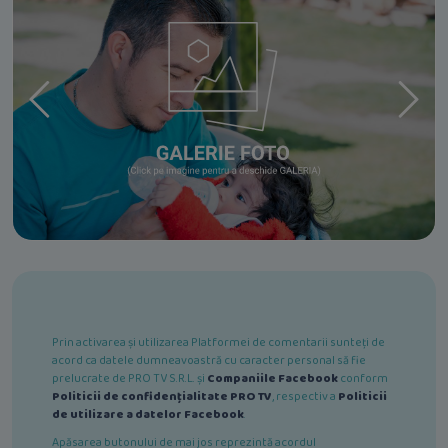
Prin activarea și utilizarea Platformei de comentarii sunteți de
acord ca datele dumneavoastră cu caracter personal să fie
prelucrate de PRO TV S.R.L. și
Companiile Facebook
conform
Politicii de confidențialitate PRO TV
, respectiv a
Politicii
de utilizare a datelor Facebook
.
Apăsarea butonului de mai jos reprezintă acordul