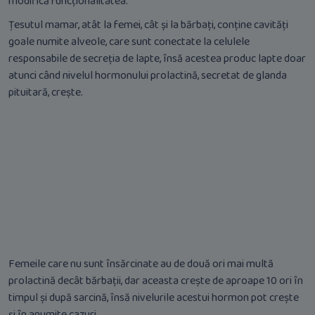
modifică funcționalitatea.
Țesutul mamar, atât la femei, cât și la bărbați, conține cavități
goale numite alveole, care sunt conectate la celulele
responsabile de secreția de lapte, însă acestea produc lapte doar
atunci când nivelul hormonului prolactină, secretat de glanda
pituitară, crește.
Femeile care nu sunt însărcinate au de două ori mai multă
prolactină decât bărbații, dar aceasta crește de aproape 10 ori în
timpul și după sarcină, însă nivelurile acestui hormon pot crește
și în anumite cazuri.