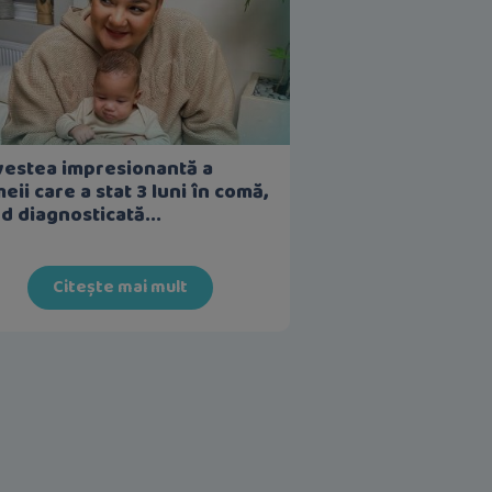
estea impresionantă a
eii care a stat 3 luni în comă,
nd diagnosticată...
Citește mai mult