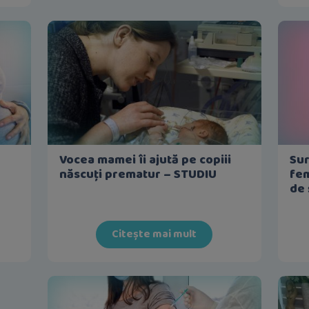
Vocea mamei îi ajută pe copiii
Sur
născuți prematur – STUDIU
fem
de 
Citește mai mult