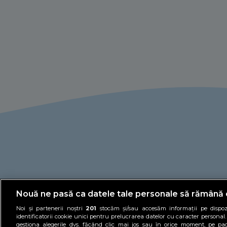
Nouă ne pasă ca datele tale personale să rămână 
Noi și partenerii noștri
201
stocăm și/sau accesăm informații pe dispozi
identificatorii cookie unici pentru prelucrarea datelor cu caracter personal
gestiona alegerile dvs. făcând clic mai jos sau în orice moment, pe pa