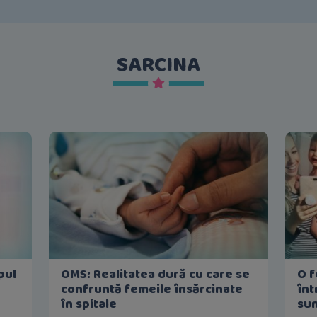
SARCINA
pul
OMS: Realitatea dură cu care se
O f
confruntă femeile însărcinate
înt
în spitale
sun