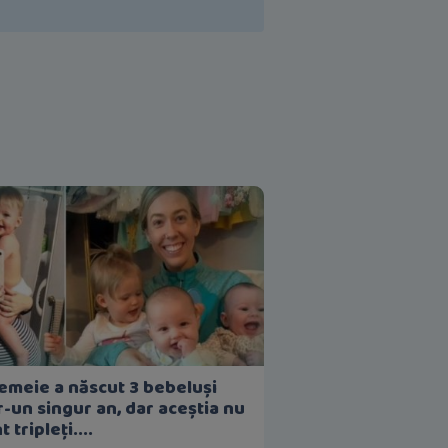
emeie a născut 3 bebeluși
r-un singur an, dar aceștia nu
t tripleți....