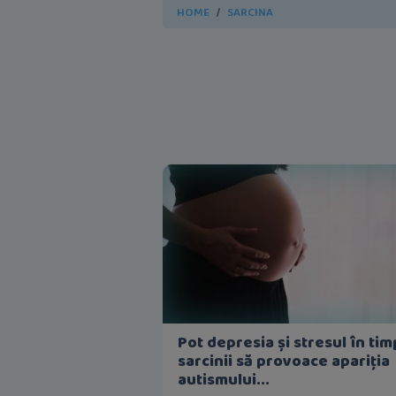
HOME
SARCINA
Pot depresia și stresul în tim
sarcinii să provoace apariția
autismului...