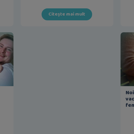
Citește mai mult
Noi
vac
fem