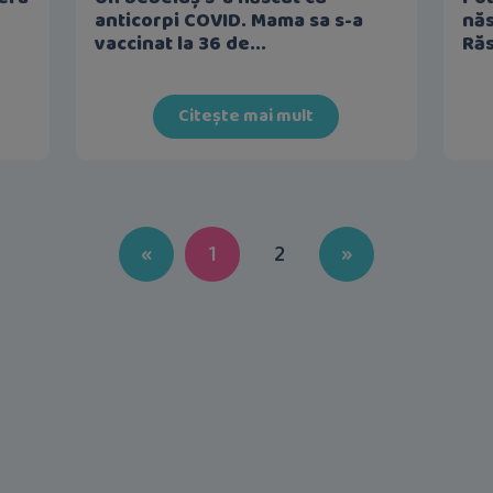
anticorpi COVID. Mama sa s-a
năs
vaccinat la 36 de...
Răs
Citește mai mult
Previous
Next
«
1
2
»