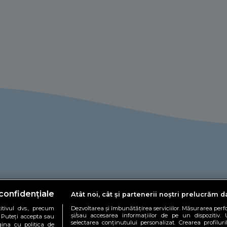
confidențiale
Atât noi, cât și partenerii noștri prelucrăm d
tivul dvs., precum
Dezvoltarea și îmbunătățirea serviciilor. Măsurarea per
și/sau accesarea informațiilor de pe un dispozitiv. U
. Puteți accepta sau
selectarea conținutului personalizat. Crearea profiluri
gina cu politica de