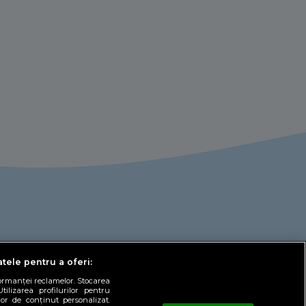
atele pentru a oferi:
formanței reclamelor. Stocarea
tilizarea profilurilor pentru
lor de conținut personalizat.