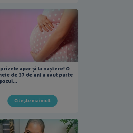
prizele apar și la naștere! O
eie de 37 de ani a avut parte
șocul...
Citește mai mult