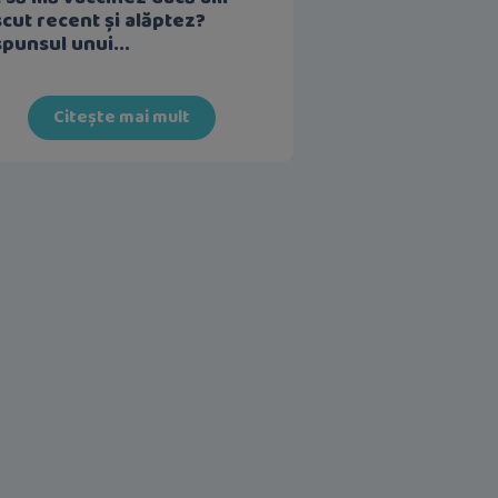
cut recent și alăptez?
punsul unui...
Citește mai mult