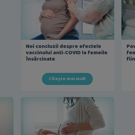
Noi concluzii despre efectele
Pov
vaccinului anti-COVID la femeile
fem
însărcinate
fii
Citește mai mult