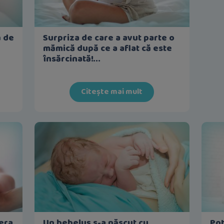
ă de
Surpriza de care a avut parte o
mămică după ce a aflat că este
însărcinată!...
Citește mai mult
 era
Un bebeluș s-a născut cu
Pot