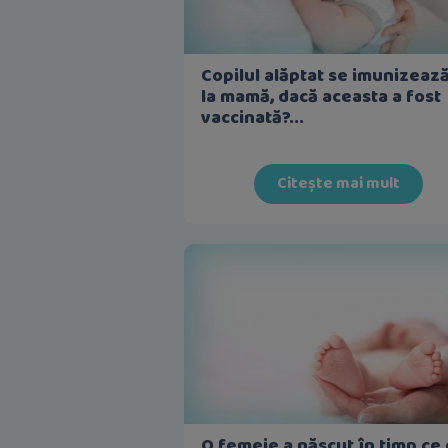
Copilul alăptat se imunizeaz
la mamă, dacă aceasta a fost
vaccinată?...
Citește mai mult
O femeie a născut în timp ce