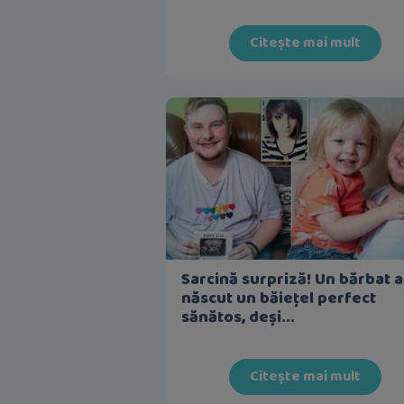
Citește mai mult
Sarcină surpriză! Un bărbat a
născut un băiețel perfect
sănătos, deși...
Citește mai mult