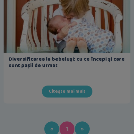
Diversificarea la bebeluși: cu ce începi și care
sunt pașii de urmat
Citește mai mult
Previous
Next
«
1
»