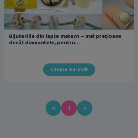
Bijuteriile din lapte matern – mai prețioase
decât diamantele, pentru...
Citește mai mult
Previous
Next
«
1
»