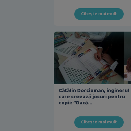
Citește mai mult
Cătălin Dorcioman, inginerul
care creează jocuri pentru
copii: ”Dacă...
Citește mai mult