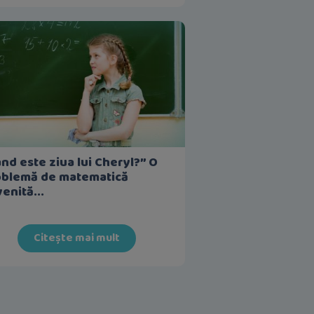
nd este ziua lui Cheryl?” O
oblemă de matematică
enită...
Citește mai mult