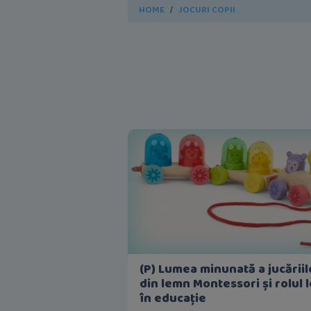
HOME
JOCURI COPII
(P) Lumea minunată a jucăriil
din lemn Montessori și rolul l
în educație