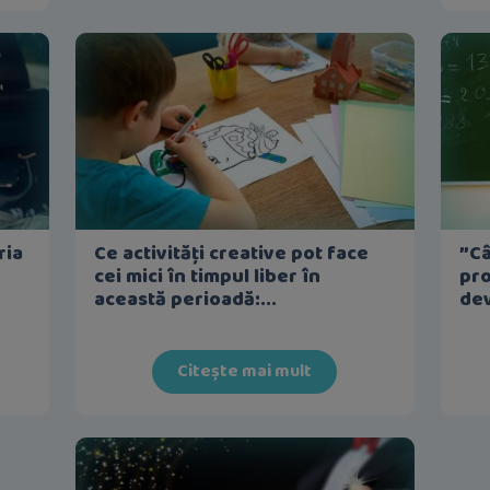
ria
Ce activități creative pot face
”Câ
cei mici în timpul liber în
pr
această perioadă:...
dev
Citește mai mult