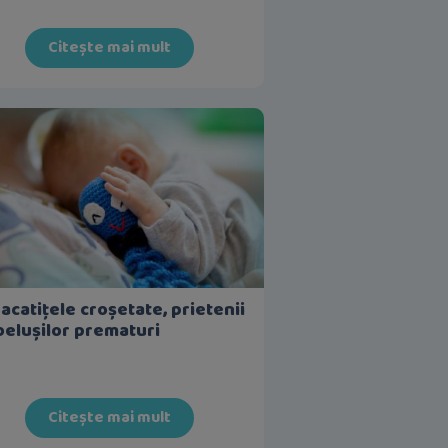
Citește mai mult
acatițele croșetate, prietenii
elușilor prematuri
Citește mai mult