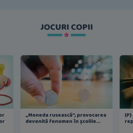
JOCURI COPII
or
„Moneda rusească”, provocarea
(P)
or
devenită fenomen în școlile...
rep