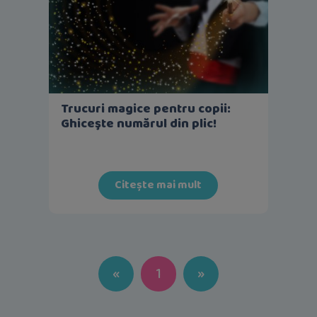
Trucuri magice pentru copii:
Ghiceşte numărul din plic!
Citește mai mult
Previous
Next
«
1
»