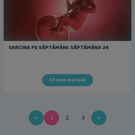
SARCINA PE SĂPTĂMÂNI: SĂPTĂMÂNA 26
Citește mai mult
Previous
Next
«
1
2
3
»