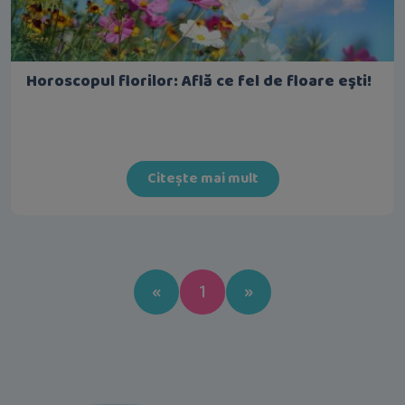
Horoscopul florilor: Află ce fel de floare eşti!
Citește mai mult
Previous
Next
«
1
»