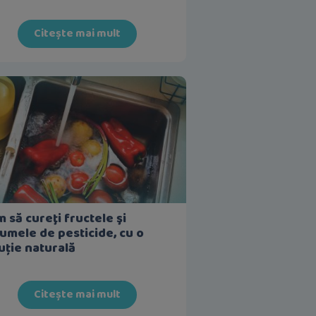
Citește mai mult
 să cureţi fructele şi
umele de pesticide, cu o
uție naturală
Citește mai mult