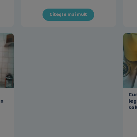
Citește mai mult
Cum
un
leg
sol