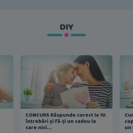
DIY
CONCURS Răspunde corect la 10
Cu
întrebări și fă-ți un cadou la
cop
care nici...
un 