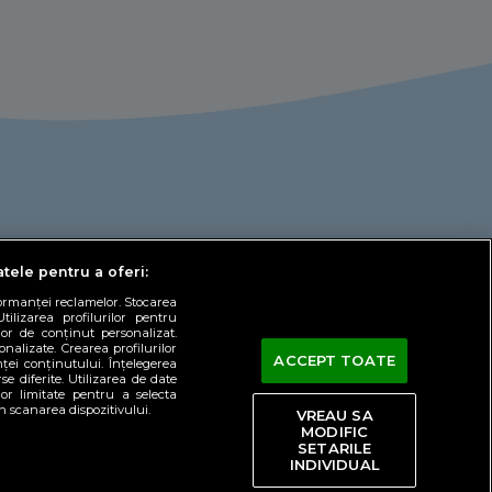
atele pentru a oferi:
formanței reclamelor. Stocarea
tilizarea profilurilor pentru
lor de conținut personalizat.
onalizate. Crearea profilurilor
ACCEPT TOATE
ței conținutului. Înțelegerea
se diferite. Utilizarea de date
lor limitate pentru a selecta
ct
in scanarea dispozitivului.
VREAU SA
MODIFIC
ILEPROTV.RO
YODA.RO
SPORT.RO
SETARILE
INDIVIDUAL