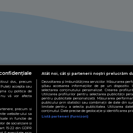
confidențiale
Atât noi, cât și partenerii noștri prelucrăm d
tivul dvs., precum
Dezvoltarea și îmbunătățirea serviciilor. Măsurarea per
și/sau accesarea informațiilor de pe un dispozitiv. U
. Puteți accepta sau
selectarea conținutului personalizat. Crearea profiluri
gina cu politica de
Utilizarea profilurilor pentru selectarea publicității pers
și nu vă vor afecta
pentru publicitate personalizată. Măsurarea performan
publicului prin statistici sau combinații de date din sur
limitate pentru a selecta publicitatea. Utilizarea date
partenere, precum si
espre noi
Politică de cookies
Politică de confidențialitate
Conta
conținutul. Date precise de geolocație și identificarea pr
mite website-ului sa
Listă parteneri (furnizori)
isate in functie de
CTE.RO
DOCTORDEBINE.RO
DEBARBATI.RO
FOODSTORY.RO
ȘTIR
lor de socializare si
 art. 15-22 din GDPR
t fi exercitate prin