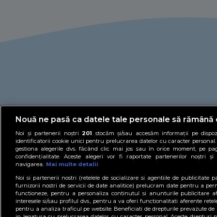
Nouă ne pasă ca datele tale personale să rămână 
Noi și partenerii noștri
201
stocăm și/sau accesăm informații pe dispozi
identificatorii cookie unici pentru prelucrarea datelor cu caracter personal
gestiona alegerile dvs. făcând clic mai jos sau în orice moment, pe pa
confidențialitate. Aceste alegeri vor fi raportate partenerilor noștri 
navigarea.
Mai multe detalii
Noi si partenerii nostri (retelele de socializare si agentiile de publicitate 
D
furnizorii nostri de servicii de date analitice) prelucram date pentru a per
functioneze, pentru a personaliza continutul si anunturile publicitare af
PROTV.RO
PROTVPLUS.RO
PERFE
interesele si/sau profilul dvs., pentru a va oferi functionalitati aferente retele
pentru a analiza traficul pe website. Beneficiati de drepturile prevazute de
in legatura cu prelucrarea datelor cu caracter personal. Aceste drepturi po