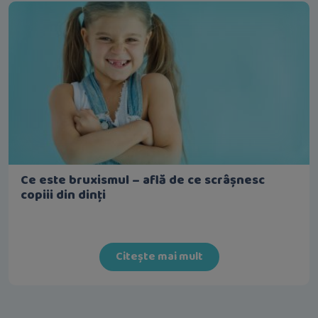
Ce este bruxismul – află de ce scrâșnesc
copiii din dinți
Citește mai mult