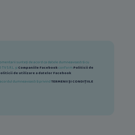
e comentarii sunteți de acord ca datele dumneavoastră cu
TV S.R.L. și
Companiile Facebook
conform
Politicii de
oliticii de utilizare a datelor Facebook
.
ă acordul dumneavoastră privind
TERMENII ȘI CONDIȚIILE