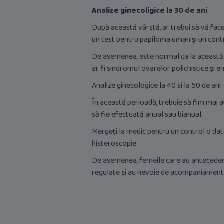
Analize ginecoligice la 30 de ani
După această vârstă, ar trebui să vă face
un test pentru papiloma uman și un contro
De asemenea, este normal ca la această 
ar fi sindromul ovarelor polichistice și 
Analize ginecologice la 40 si la 50 de ani
În această perioadă, trebuie să fim mai 
să fie efectuată anual sau bianual.
Mergeți la medic pentru un control o dată 
histeroscopie.
De asemenea, femeile care au antecedente
regulate și au nevoie de acompaniament 