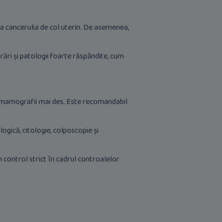
ea cancerului de col uterin. De asemenea,
ri și patologii foarte răspândite, cum
la mamografii mai des. Este recomandabil
ogică, citologie, colposcopie și
control strict în cadrul controalelor