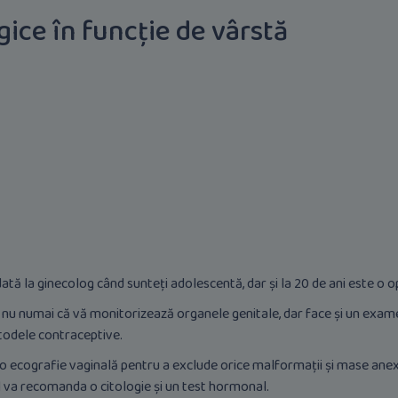
ice în funcție de vârstă
ă la ginecolog când sunteți adolescentă, dar și la 20 de ani este o o
re nu numai că vă monitorizează organele genitale, dar face și un ex
etodele contraceptive.
o ecografie vaginală pentru a exclude orice malformații și mase anexi
tul va recomanda o citologie și un test hormonal.