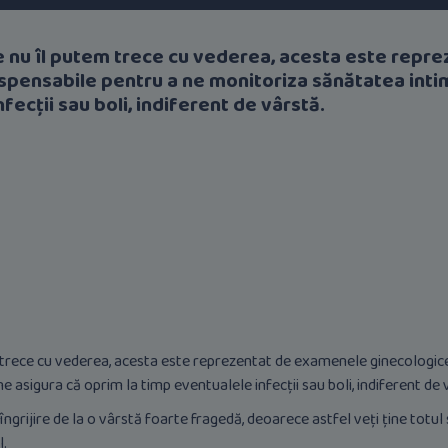
re nu îl putem trece cu vederea, acesta este rep
ispensabile pentru a ne monitoriza sănătatea intim
fecții sau boli, indiferent de vârstă.
 trece cu vederea, acesta este reprezentat de examenele ginecologice,
 asigura că oprim la timp eventualele infecții sau boli, indiferent de 
grijire de la o vârstă foarte fragedă, deoarece astfel veți ține totul
l.