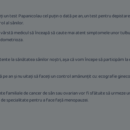
ți un test Papanicolau cel puțin o dată pe an, un test pentru depistar
l al sânilor.
vârstă medicul să înceapă să caute mai atent simptomele unor tulbură
endometrioza.
atente la sănătatea sânilor noștri, așa că vom începe să participăm 
pe an și nu uitați să faceți un control amănunțit cu: ecografie ginecol
 familiale de cancer de sân sau ovarian vor fi sfătuite să urmeze un 
de specialitate pentru a face față menopauzei.