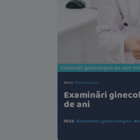
Examinări ginecologice pe care trebu
Autor:
Maria Ionescu
Examinări ginecolo
de ani
TAGS:
#examinari gincecologice
#a