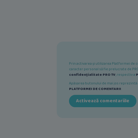
Prin activarea și utilizarea Platformei d
caracter personal să fie prelucrate de PRO 
confidențialitate PRO TV
, respectiv a
P
Apăsarea butonului de mai jos reprezint
PLATFORMEI DE COMENTARII
.
Activează comentariile