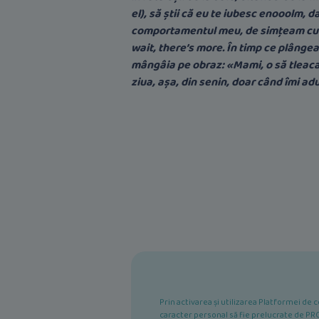
el), să știi că eu te iubesc enooolm, d
comportamentul meu, de simțeam cum m
wait, there’s more. În timp ce plângeam
mângâia pe obraz: «Mami, o să tleaca, 
ziua, așa, din senin, doar când îmi a
Prin activarea și utilizarea Platformei d
caracter personal să fie prelucrate de PRO 