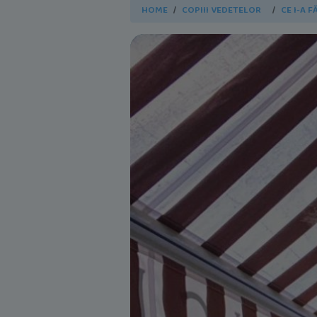
HOME
COPIII VEDETELOR
CE I-A 