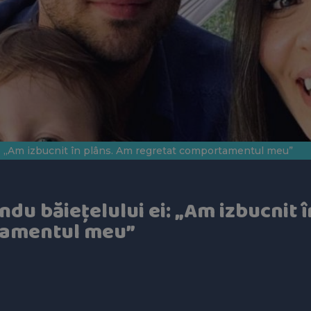
 ei: „Am izbucnit în plâns. Am regretat comportamentul meu”
Sandu băiețelului ei: „Am izbucnit 
tamentul meu”