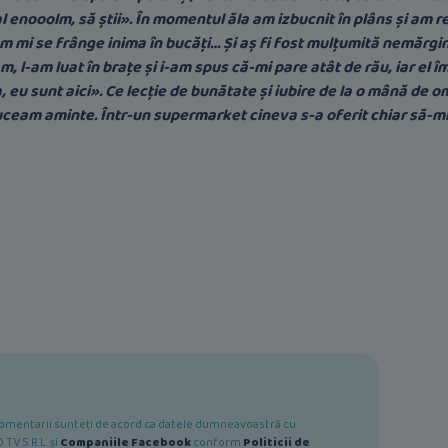
al enooolm, să știi». În momentul ăla am izbucnit în plâns și am r
i se frânge inima în bucăți… Și aș fi fost mulțumită nemărginit
, l-am luat în brațe și i-am spus că-mi pare atât de rău, iar el î
eu sunt aici». Ce lecție de bunătate și iubire de la o mână de om
duceam aminte. Într-un supermarket cineva s-a oferit chiar să-m
e comentarii sunteți de acord ca datele dumneavoastră cu
TV S.R.L. și
Companiile Facebook
conform
Politicii de