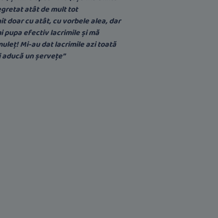
egretat atât de mult tot
 doar cu atât, cu vorbele alea, dar
mi pupa efectiv lacrimile și mă
uleț! Mi-au dat lacrimile azi toată
i aducă un șervețe”