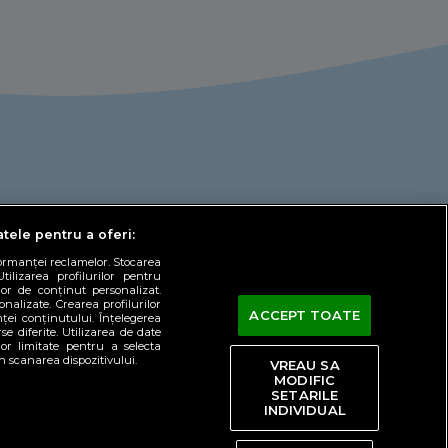
atele pentru a oferi:
formanței reclamelor. Stocarea
tilizarea profilurilor pentru
lor de conținut personalizat.
onalizate. Crearea profilurilor
ACCEPT TOATE
ței conținutului. Înțelegerea
se diferite. Utilizarea de date
lor limitate pentru a selecta
ct
in scanarea dispozitivului.
VREAU SA
MODIFIC
ILEPROTV.RO
YODA.RO
SPORT.RO
SETARILE
INDIVIDUAL