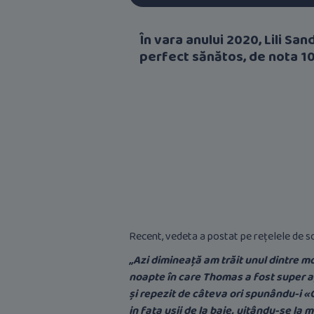
În vara anului 2020, Lili 
perfect sănătos, de nota 10
Recent, vedeta a postat pe rețelele de s
„Azi dimineață am trăit unul dintre 
noapte în care Thomas a fost super agi
și repezit de câteva ori spunându-i «G
in fata ușii de la baie, uitându-se l