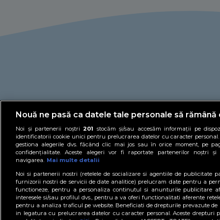
Nouă ne pasă ca datele tale personale să rămână 
Noi și partenerii noștri
201
stocăm și/sau accesăm informații pe dispozi
identificatorii cookie unici pentru prelucrarea datelor cu caracter personal
gestiona alegerile dvs. făcând clic mai jos sau în orice moment, pe pa
confidențialitate. Aceste alegeri vor fi raportate partenerilor noștri 
navigarea.
Mai multe detalii
Noi si partenerii nostri (retelele de socializare si agentiile de publicitate 
D
furnizorii nostri de servicii de date analitice) prelucram date pentru a per
functioneze, pentru a personaliza continutul si anunturile publicitare af
PROTV.RO
PROTVPLUS.RO
PERFE
interesele si/sau profilul dvs., pentru a va oferi functionalitati aferente retele
pentru a analiza traficul pe website. Beneficiati de drepturile prevazute de
in legatura cu prelucrarea datelor cu caracter personal. Aceste drepturi po