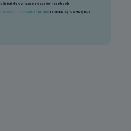
oliticii de utilizare a datelor Facebook
.
ă acordul dumneavoastră privind
TERMENII ȘI CONDIȚIILE