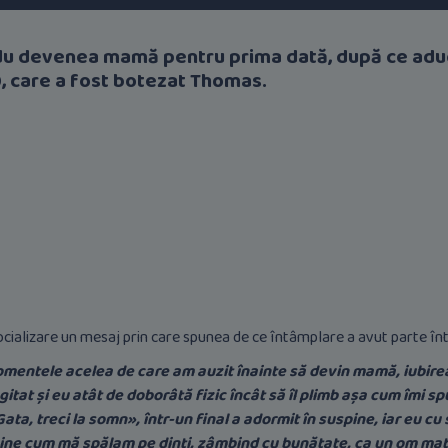
Sandu devenea mamă pentru prima dată, după ce adu
, care a fost botezat Thomas.
ocializare un mesaj prin care spunea de ce întâmplare a avut parte în
momentele acelea de care am auzit înainte să devin mamă, iubir
tat și eu atât de doborâtă fizic încât să îl plimb așa cum îmi spu
ata, treci la somn», într-un final a adormit în suspine, iar eu cu 
a mine cum mă spălam pe dinți, zâmbind cu bunătate, ca un om mat