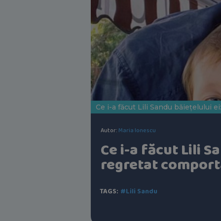
Ce i-a făcut Lili Sandu băiețelului
Autor:
Maria Ionescu
Ce i-a făcut Lili 
regretat compor
TAGS:
#Lili Sandu