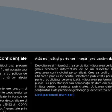
confidențiale
Atât noi, cât și partenerii noștri prelucrăm d
tivul dvs., precum
Dezvoltarea și îmbunătățirea serviciilor. Măsurarea per
și/sau accesarea informațiilor de pe un dispozitiv. U
. Puteți accepta sau
selectarea conținutului personalizat. Crearea profiluri
gina cu politica de
Utilizarea profilurilor pentru selectarea publicității pers
și nu vă vor afecta
pentru publicitate personalizată. Măsurarea performan
publicului prin statistici sau combinații de date din sur
limitate pentru a selecta publicitatea. Utilizarea date
partenere, precum si
espre noi
Politică de cookies
Politică de confidențialitate
Conta
conținutul. Date precise de geolocație și identificarea pr
mite website-ului sa
Listă parteneri (furnizori)
isate in functie de
CTE.RO
DOCTORDEBINE.RO
DEBARBATI.RO
FOODSTORY.RO
ȘTIR
lor de socializare si
 art. 15-22 din GDPR
t fi exercitate prin