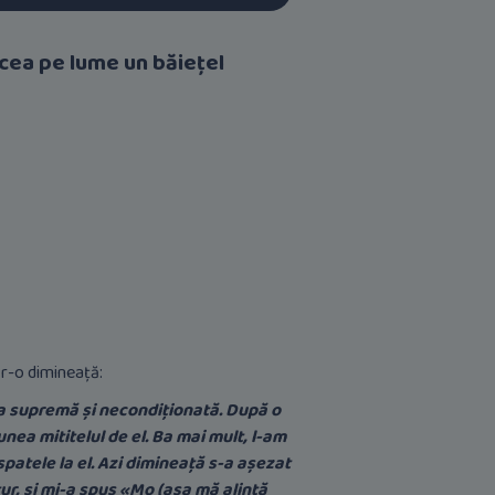
cea pe lume un băiețel
tr-o dimineață:
ea supremă și necondiționată. După o
nea mititelul de el. Ba mai mult, l-am
spatele la el. Azi dimineață s-a așezat
ur, și mi-a spus «Mo (așa mă alintă