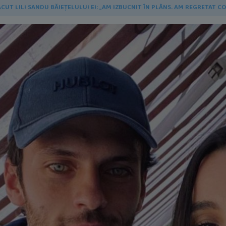
FĂCUT LILI SANDU BĂIEȚELULUI EI: „AM IZBUCNIT ÎN PLÂNS. AM REGRETA