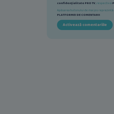
confidențialitate PRO TV
, respectiv a
P
Apăsarea butonului de mai jos reprezint
PLATFORMEI DE COMENTARII
.
Activează comentariile