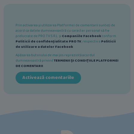
Prin activarea și utilizarea Platformei de comentarii sunteți de
acord ca datele dumneavoastră cu caracter personal să fie
prelucrate de PRO TV S.R.L. și
Companiile Facebook
conform
Politicii de confidențialitate PRO TV
, respectiv a
Politicii
de utilizare a datelor Facebook
.
Apăsarea butonului de mai jos reprezintă acordul
dumneavoastră privind
TERMENII ȘI CONDIȚIILE PLATFORMEI
DE COMENTARII
.
Activează comentariile