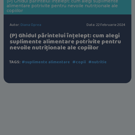
(P) Ghidul părintelui înțelept: cum alegi suplimente
alimentare potrivite pentru nevoile nutriționale ale
copiilor
Autor:
Diana Oprea
Data: 22 Februarie 2024
(P) Ghidul părintelui înțelept: cum alegi
suplimente alimentare potrivite pentru
nevoile nutriționale ale copiilor
TAGS:
#suplimente alimentare
#copii
#nutritie