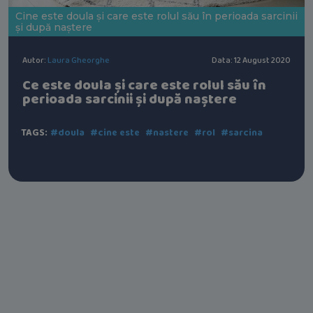
Cine este doula și care este rolul său în perioada sarcinii
și după naștere
Autor:
Laura Gheorghe
Data: 12 August 2020
Ce este doula și care este rolul său în
perioada sarcinii și după naștere
TAGS:
#doula
#cine este
#nastere
#rol
#sarcina