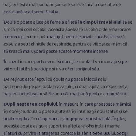
nașterii este mai bună, iar șansele să li se facă o operație de
cezariană scad semnificativ.
Doula o poate ajuta pe femeia aflată
în timpul travaliului
să se
simtă mai confortabil. Aceasta apelează la tehnici de ameliorare
a durerii, precum sunt masajul, anumite poziții care facilitează
expulzia sau tehnicile de respirație, pentru ca viitoarea mămică
să treacă mai ușoară peste aceste momente intense.
În cazul în care partenerul își dorește, doula îl va încuraja și pe
viitorul tată să participe și îi va oferi sprijinul său.
De reținut este faptul că doula nu poate înlocui rolul
partenerului pe perioada travaliului, ci doar ajută ca experiența
nașterii bebelușului să fie una cât mai bună pentru ambii părinți.
După nașterea copilului
, în măsura în care proaspăta mămică
își dorește, doula o poate ajuta să își înțeleagă nou statut și se
poate implica în recuperarea și îngrijirea ei postnatală. În plus,
aceasta poate asigura suport în alăptare, oferindu-i mamei
sfaturi cu privire la atașarea corectă la sân a bebelușului, poziții