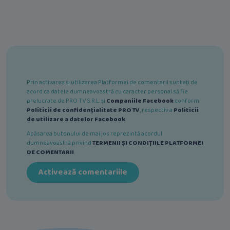
Prin activarea și utilizarea Platformei de comentarii sunteți de
acord ca datele dumneavoastră cu caracter personal să fie
prelucrate de PRO TV S.R.L. și
Companiile Facebook
conform
Politicii de confidențialitate PRO TV
, respectiv a
Politicii
de utilizare a datelor Facebook
.
Apăsarea butonului de mai jos reprezintă acordul
dumneavoastră privind
TERMENII ȘI CONDIȚIILE PLATFORMEI
DE COMENTARII
.
Activează comentariile