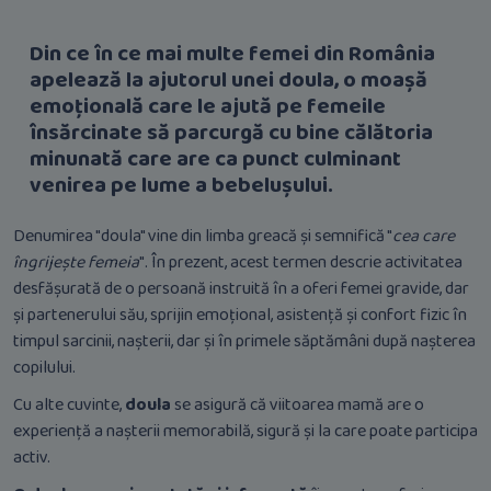
Din ce în ce mai multe femei din România
apelează la ajutorul unei doula, o moașă
emoțională care le ajută pe femeile
însărcinate să parcurgă cu bine călătoria
minunată care are ca punct culminant
venirea pe lume a bebelușului.
Denumirea "doula" vine din limba greacă și semnifică "
cea care
îngrijește femeia
". În prezent, acest termen descrie activitatea
desfășurată de o persoană instruită în a oferi femei gravide, dar
și partenerului său, sprijin emoțional, asistență și confort fizic în
timpul sarcinii, nașterii, dar și în primele săptămâni după nașterea
copilului.
Cu alte cuvinte,
doula
se asigură că viitoarea mamă are o
experiență a nașterii memorabilă, sigură și la care poate participa
activ.