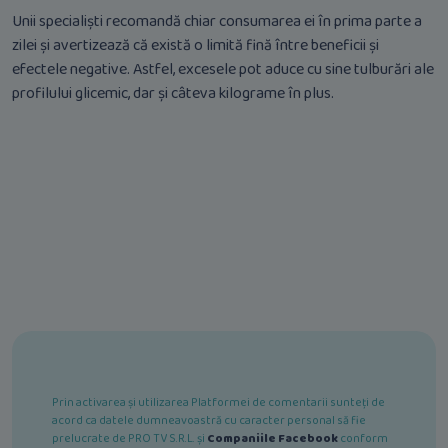
Unii specialiști recomandă chiar consumarea ei în prima parte a
zilei și avertizează că există o limită fină între beneficii și
efectele negative. Astfel, excesele pot aduce cu sine tulburări ale
profilului glicemic, dar și câteva kilograme în plus.
Prin activarea și utilizarea Platformei de comentarii sunteți de
acord ca datele dumneavoastră cu caracter personal să fie
prelucrate de PRO TV S.R.L. și
Companiile Facebook
conform