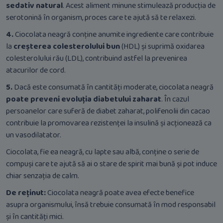
sedativ natural
. Acest aliment minune stimulează producția de
serotonină în organism, proces care te ajută să te relaxezi.
4.
Ciocolata neagră conține anumite ingrediente care contribuie
la
creșterea colesterolului bun
(HDL) și suprimă oxidarea
colesterolului rău (LDL), contribuind astfel la prevenirea
atacurilor de cord.
5.
Dacă este consumată în cantități moderate, ciocolata neagră
poate preveni evoluția diabetului zaharat
. În cazul
persoanelor care suferă de diabet zaharat, polifenolii din cacao
contribuie la promovarea rezistenței la insulină și acționează ca
un vasodilatator.
Ciocolata, fie ea neagră, cu lapte sau albă, conține o serie de
compuși care te ajută să ai o stare de spirit mai bună și pot induce
chiar senzația de calm.
De reținut:
Ciocolata neagră poate avea efecte benefice
asupra organismului, însă trebuie consumată în mod responsabil
și în cantități mici.