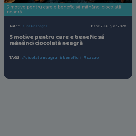
5 motive pentru care e benefic să mănânci ciocolată
neagră
Autor:
Laura Gheorghe
Data: 28 August 2020
5 motive pentru care e benefic să
mănânci ciocolată neagră
TAGS:
#cicolata neagra
#beneficii
#cacao