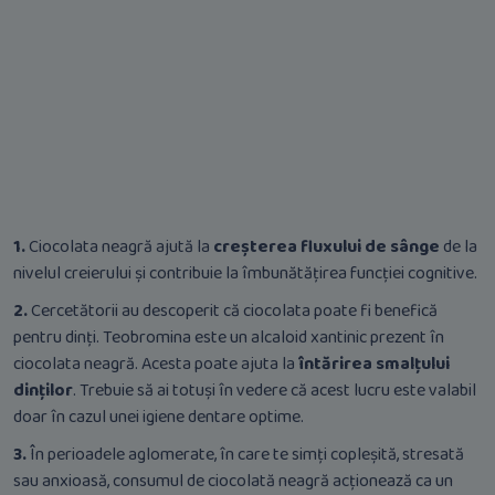
1.
Ciocolata neagră ajută la
creșterea fluxului de sânge
de la
nivelul creierului și contribuie la îmbunătățirea funcției cognitive.
2.
Cercetătorii au descoperit că ciocolata poate fi benefică
pentru dinți. Teobromina este un alcaloid xantinic prezent în
ciocolata neagră. Acesta poate ajuta la
întărirea smalțului
dinților
. Trebuie să ai totuși în vedere că acest lucru este valabil
doar în cazul unei igiene dentare optime.
3.
În perioadele aglomerate, în care te simți copleșită, stresată
sau anxioasă, consumul de ciocolată neagră acționează ca un