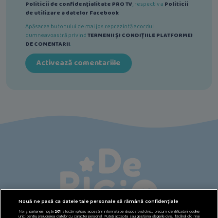
Politicii de confidențialitate PRO TV
, respectiv a
Politicii
de utilizare a datelor Facebook
.
Apăsarea butonului de mai jos reprezintă acordul
dumneavoastră privind
TERMENII ȘI CONDIȚIILE PLATFORMEI
DE COMENTARII
.
Activează comentariile
Nouă ne pasă ca datele tale personale să rămână confidențiale
Noi și partenerii noștri
201
stocăm și/sau accesăm informații pe dispozitivul dvs., precum identificatorii cookie
unici pentru prelucrarea datelor cu caracter personal. Puteți accepta sau gestiona alegerile dvs. făcând clic mai