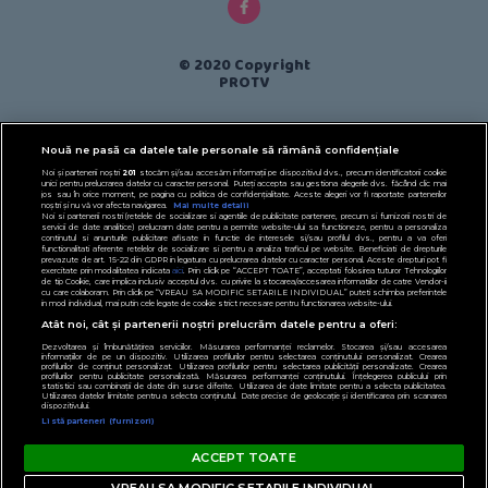
© 2020 Copyright
PROTV
Nouă ne pasă ca datele tale personale să rămână confidențiale
Noi și partenerii noștri
201
stocăm și/sau accesăm informații pe dispozitivul dvs., precum identificatorii cookie
unici pentru prelucrarea datelor cu caracter personal. Puteți accepta sau gestiona alegerile dvs. făcând clic mai
jos sau în orice moment, pe pagina cu politica de confidențialitate. Aceste alegeri vor fi raportate partenerilor
noștri și nu vă vor afecta navigarea.
Mai multe detalii
Noi si partenerii nostri (retelele de socializare si agentiile de publicitate partenere, precum si furnizorii nostri de
servicii de date analitice) prelucram date pentru a permite website-ului sa functioneze, pentru a personaliza
continutul si anunturile publicitare afisate in functie de interesele si/sau profilul dvs., pentru a va oferi
functionalitati aferente retelelor de socializare si pentru a analiza traficul pe website. Beneficiati de drepturile
prevazute de art. 15-22 din GDPR in legatura cu prelucrarea datelor cu caracter personal. Aceste drepturi pot fi
exercitate prin modalitatea indicata
aici
. Prin click pe “ACCEPT TOATE”, acceptati folosirea tuturor Tehnologiilor
de tip Cookie, care implica inclusiv acceptul dvs. cu privire la stocarea/accesarea informatiilor de catre Vendor-ii
cu care colaboram. Prin click pe “VREAU SA MODIFIC SETARILE INDIVIDUAL” puteti schimba preferintele
in mod individual, mai putin cele legate de cookie strict necesare pentru functionarea website-ului.
Atât noi, cât și partenerii noștri prelucrăm datele pentru a oferi:
Dezvoltarea și îmbunătățirea serviciilor. Măsurarea performanței reclamelor. Stocarea și/sau accesarea
informațiilor de pe un dispozitiv. Utilizarea profilurilor pentru selectarea conținutului personalizat. Crearea
profilurilor de conținut personalizat. Utilizarea profilurilor pentru selectarea publicității personalizate. Crearea
profilurilor pentru publicitate personalizată. Măsurarea performanței conținutului. Înțelegerea publicului prin
statistici sau combinații de date din surse diferite. Utilizarea de date limitate pentru a selecta publicitatea.
Utilizarea datelor limitate pentru a selecta conținutul. Date precise de geolocație și identificarea prin scanarea
dispozitivului.
Listă parteneri (furnizori)
ACCEPT TOATE
VREAU SA MODIFIC SETARILE INDIVIDUAL