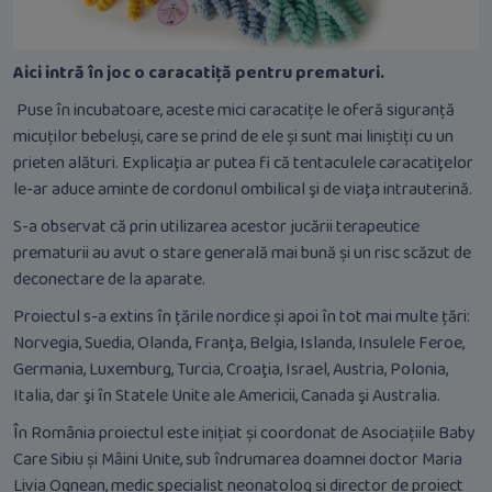
Aici intră în joc o caracatiță pentru prematuri.
Puse în incubatoare, aceste mici caracatițe le oferă siguranță
micuților bebeluși, care se prind de ele și sunt mai liniștiți cu un
prieten alături. Explicaţia ar putea fi că tentaculele caracatiţelor
le-ar aduce aminte de cordonul ombilical şi de viaţa intrauterină.
S-a observat că prin utilizarea acestor jucării terapeutice
prematurii au avut o stare generală mai bună și un risc scăzut de
deconectare de la aparate.
Proiectul s-a extins în țările nordice și apoi în tot mai multe țări:
Norvegia, Suedia, Olanda, Franţa, Belgia, Islanda, Insulele Feroe,
Germania, Luxemburg, Turcia, Croaţia, Israel, Austria, Polonia,
Italia, dar şi în Statele Unite ale Americii, Canada şi Australia.
În România proiectul este inițiat și coordonat de Asociațiile Baby
Care Sibiu și Mâini Unite, sub îndrumarea doamnei doctor Maria
Livia Ognean, medic specialist neonatolog și director de proiect