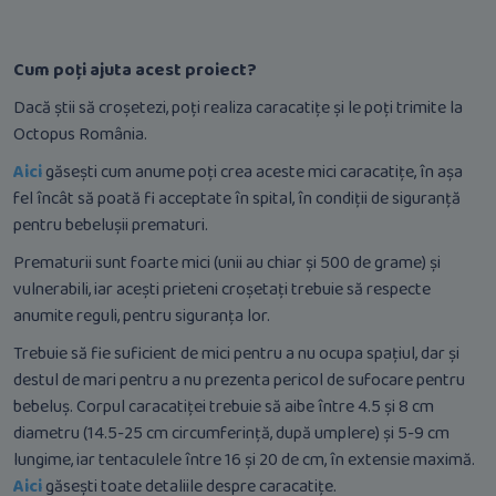
Cum poți ajuta acest proiect?
Dacă știi să croșetezi, poți realiza caracatițe și le poți trimite la
Octopus România.
Aici
găsești cum anume poți crea aceste mici caracatițe, în așa
fel încât să poată fi acceptate în spital, în condiții de siguranță
pentru bebelușii prematuri.
Prematurii sunt foarte mici (unii au chiar și 500 de grame) și
vulnerabili, iar acești prieteni croșetați trebuie să respecte
anumite reguli, pentru siguranța lor.
Trebuie să fie suficient de mici pentru a nu ocupa spațiul, dar și
destul de mari pentru a nu prezenta pericol de sufocare pentru
bebeluș. Corpul caracatiței trebuie să aibe între 4.5 și 8 cm
diametru (14.5-25 cm circumferință, după umplere) și 5-9 cm
lungime, iar tentaculele între 16 și 20 de cm, în extensie maximă.
Aici
găsești toate detaliile despre caracatițe.