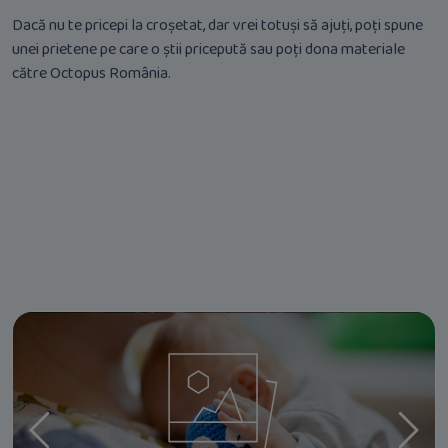
Dacă nu te pricepi la croșetat, dar vrei totuși să ajuți, poți spune
unei prietene pe care o știi pricepută sau poți dona materiale
către Octopus România.