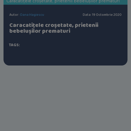
Caracatițele croșetate, prietenii bebelușilor prematuri
Autor:
Oana Hagiescu
Data: 19 Octombrie 2020
Caracatițele croșetate, prietenii
bebelușilor prematuri
TAGS: