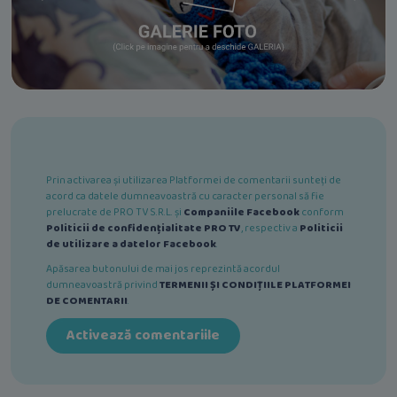
Prin activarea și utilizarea Platformei de comentarii sunteți de
acord ca datele dumneavoastră cu caracter personal să fie
prelucrate de PRO TV S.R.L. și
Companiile Facebook
conform
Politicii de confidențialitate PRO TV
, respectiv a
Politicii
de utilizare a datelor Facebook
.
Apăsarea butonului de mai jos reprezintă acordul
dumneavoastră privind
TERMENII ȘI CONDIȚIILE PLATFORMEI
DE COMENTARII
.
Activează comentariile