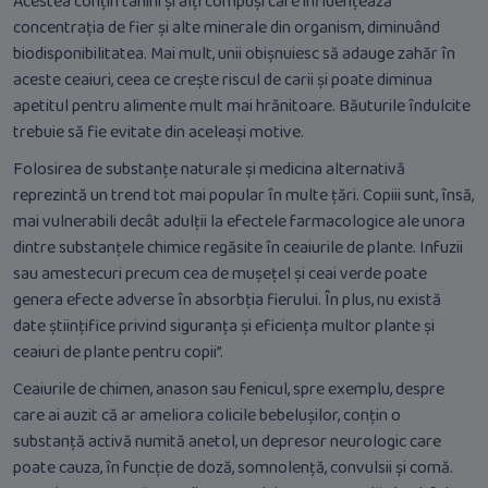
Acestea conțin tanini și alți compuși care influențează
concentrația de fier și alte minerale din organism, diminuând
biodisponibilitatea. Mai mult, unii obișnuiesc să adauge zahăr în
aceste ceaiuri, ceea ce crește riscul de carii și poate diminua
apetitul pentru alimente mult mai hrănitoare. Băuturile îndulcite
trebuie să fie evitate din aceleași motive.
Folosirea de substanțe naturale și medicina alternativă
reprezintă un trend tot mai popular în multe țări. Copiii sunt, însă,
mai vulnerabili decât adulții la efectele farmacologice ale unora
dintre substanțele chimice regăsite în ceaiurile de plante. Infuzii
sau amestecuri precum cea de mușețel și ceai verde poate
genera efecte adverse în absorbția fierului. În plus, nu există
date științifice privind siguranța și eficiența multor plante și
ceaiuri de plante pentru copii”.
Ceaiurile de chimen, anason sau fenicul, spre exemplu, despre
care ai auzit că ar ameliora colicile bebelușilor, conțin o
substanță activă numită anetol, un depresor neurologic care
poate cauza, în funcție de doză, somnolență, convulsii și comă.