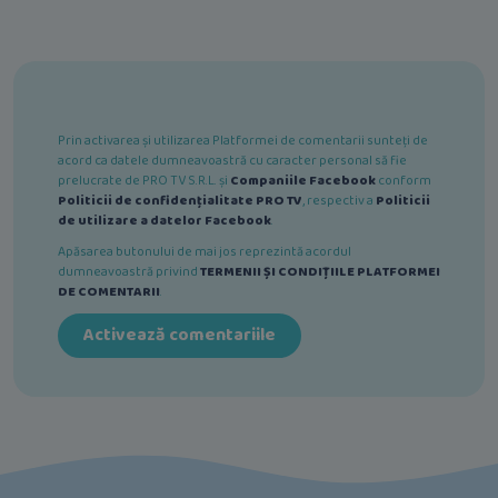
Prin activarea și utilizarea Platformei de comentarii sunteți de
acord ca datele dumneavoastră cu caracter personal să fie
prelucrate de PRO TV S.R.L. și
Companiile Facebook
conform
Politicii de confidențialitate PRO TV
, respectiv a
Politicii
de utilizare a datelor Facebook
.
Apăsarea butonului de mai jos reprezintă acordul
dumneavoastră privind
TERMENII ȘI CONDIȚIILE PLATFORMEI
DE COMENTARII
.
Activează comentariile