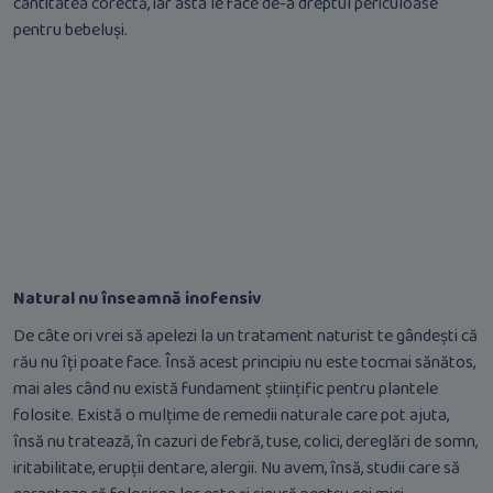
cantitatea corectă, iar asta le face de-a dreptul periculoase
pentru bebeluși.
Natural nu înseamnă inofensiv
De câte ori vrei să apelezi la un tratament naturist te gândești că
rău nu îți poate face. Însă acest principiu nu este tocmai sănătos,
mai ales când nu există fundament științific pentru plantele
folosite. Există o mulțime de remedii naturale care pot ajuta,
însă nu tratează, în cazuri de febră, tuse, colici, dereglări de somn,
iritabilitate, erupții dentare, alergii. Nu avem, însă, studii care să