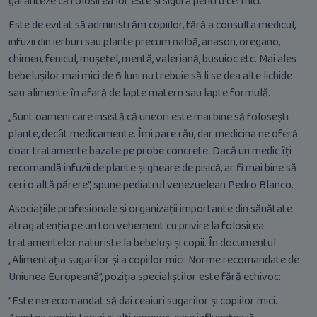
garanteze că folosirea lor este și sigură pentru cei mici.
Este de evitat să administrăm copiilor, fără a consulta medicul,
infuzii din ierburi sau plante precum nalbă, anason, oregano,
chimen, fenicul, mușețel, mentă, valeriană, busuioc etc. Mai ales
bebelușilor mai mici de 6 luni nu trebuie să li se dea alte lichide
sau alimente în afară de lapte matern sau lapte formulă.
„Sunt oameni care insistă că uneori este mai bine să folosești
plante, decât medicamente. Îmi pare rău, dar medicina ne oferă
doar tratamente bazate pe probe concrete. Dacă un medic îți
recomandă infuzii de plante și gheare de pisică, ar fi mai bine să
ceri o altă părere”, spune pediatrul venezuelean Pedro Blanco.
Asociațiile profesionale și organizații importante din sănătate
atrag atenția pe un ton vehement cu privire la folosirea
tratamentelor naturiste la bebeluși și copii. În documentul
„Alimentația sugarilor și a copiilor mici: Norme recomandate de
Uniunea Europeană”, poziția specialiștilor este fără echivoc:
”Este nerecomandat să dai ceaiuri sugarilor și copiilor mici.