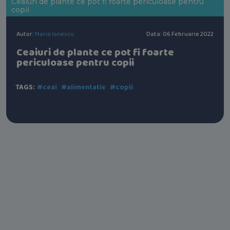
Ceaiuri de plante ce pot fi foarte periculoase pentru
copii
Autor:
Maria Ionescu
Data: 06 Februarie 2022
Ceaiuri de plante ce pot fi foarte
periculoase pentru copii
TAGS:
#ceai
#alimentatie
#copii