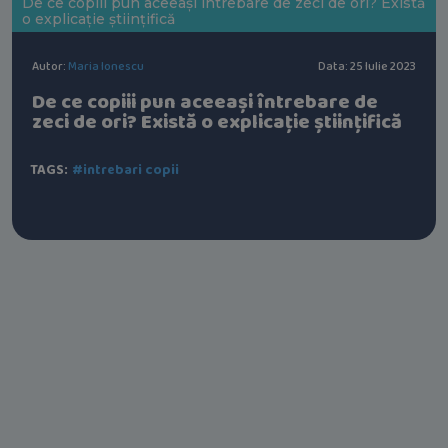
De ce copiii pun aceeași întrebare de zeci de ori? Există
o explicație științifică
Autor:
Maria Ionescu
Data: 25 Iulie 2023
De ce copiii pun aceeași întrebare de
zeci de ori? Există o explicație științifică
TAGS:
#intrebari copii