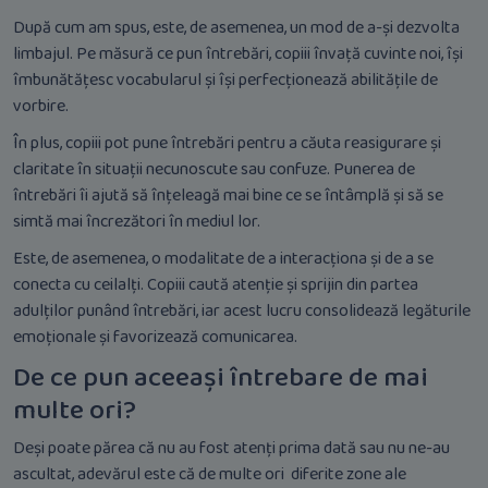
După cum am spus, este, de asemenea, un mod de a-și dezvolta
limbajul. Pe măsură ce pun întrebări, copiii învață cuvinte noi, își
îmbunătățesc vocabularul și își perfecționează abilitățile de
vorbire.
În plus, copiii pot pune întrebări pentru a căuta reasigurare și
claritate în situații necunoscute sau confuze. Punerea de
întrebări îi ajută să înțeleagă mai bine ce se întâmplă și să se
simtă mai încrezători în mediul lor.
Este, de asemenea, o modalitate de a interacționa și de a se
conecta cu ceilalți. Copiii caută atenție și sprijin din partea
adulților punând întrebări, iar acest lucru consolidează legăturile
emoționale și favorizează comunicarea.
De ce pun aceeași întrebare de mai
multe ori?
Deși poate părea că nu au fost atenți prima dată sau nu ne-au
ascultat, adevărul este că de multe ori diferite zone ale