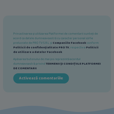
Prin activarea și utilizarea Platformei de comentarii sunteți de
acord ca datele dumneavoastră cu caracter personal să fie
prelucrate de PRO TV S.R.L. și
Companiile Facebook
conform
Politicii de confidențialitate PRO TV
, respectiv a
Politicii
de utilizare a datelor Facebook
.
Apăsarea butonului de mai jos reprezintă acordul
dumneavoastră privind
TERMENII ȘI CONDIȚIILE PLATFORMEI
DE COMENTARII
.
Activează comentariile