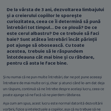
De la vârsta de 3 ani, dezvoltarea limbajului
și a creierului copiilor le sporește
curiozitatea, ceea ce îi determină să pună
întrebări tot timpul... De ce plouă? De ce
este cerul albastru? De ce trebuie să faci
baie? Sunt atâtea întrebări încât părinții
pot ajunge să obosească. Cu toate
acestea, trebuie să le răspundem
întotdeauna cât mai bine și cu răbdare,
pentru că asta le face bine.
Și nu numai că ne pun multe întrebări, dar ne pot pune aceeași
întrebare de mai multe ori și, chiar și atunci când le-am dat deja
un răspuns, continuă să ne întrebe despre același lucru, ceea ce
poate ajunge să ne facă să ne pierdem răbdarea.
Așa cum am spus, acest lucru este normal datorită dezvoltării
vorbirii, fizice și intelectuale a copiilor, așa că nu trebuie să ne