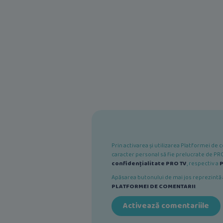
Prin activarea și utilizarea Platformei d
caracter personal să fie prelucrate de PRO 
confidențialitate PRO TV
, respectiv a
P
Apăsarea butonului de mai jos reprezint
PLATFORMEI DE COMENTARII
.
Activează comentariile