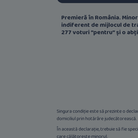
Premieră în România. Minorii
indiferent de mijlocul de t
277 voturi ”pentru” și o abț
Singura condiție este să prezinte o declara
domiciliul prin hotărâre judecătorească.
În această declarație, trebuie să fie speci
care călătorește minorul.