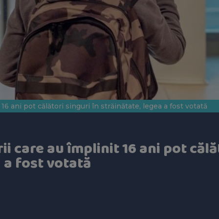
t 16 ani pot călători singuri în străinătate, legea a fost votată
ii care au împlinit 16 ani pot călă
a a fost votată