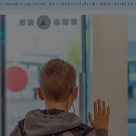
AL! MINORII CARE AU ÎMPLINIT 16 ANI POT CĂLĂTORI SINGURI ÎN STRĂINĂ