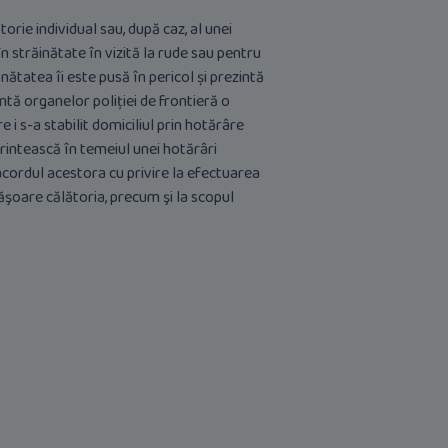
torie individual sau, după caz, al unei
în străinătate în vizită la rude sau pentru
nătatea îi este pusă în pericol și prezintă
ntă organelor poliției de frontieră o
e i s-a stabilit domiciliul prin hotărâre
rintească în temeiul unei hotărâri
acordul acestora cu privire la efectuarea
făşoare călătoria, precum şi la scopul