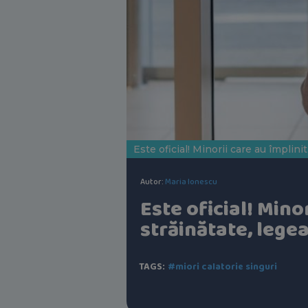
Este oficial! Minorii care au împlini
Autor:
Maria Ionescu
Este oficial! Minor
străinătate, lege
TAGS:
#miori calatorie singuri