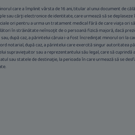
minorul care a împlinit vârsta de 16 ani, titular al unui document de călă
imple sau cărţi electronice de identitate, care urmează să se deplaseze 
ficiale ori pentru a urma un tratament medical fără de care viaţa ori să
ători în străinătate neînsoţit de o persoană fizică majoră, dacă prezi
sau, după caz, a părintelui căruia i-a fost încredinţat minorul ori la car
d notarial, după caz, a părintelui care exercită singur autoritatea pă
elui supravieţuitor sau a reprezentantului său legal, care să cuprindă 
statul sau statele de destinaţie, la perioada în care urmează să se des
ate.