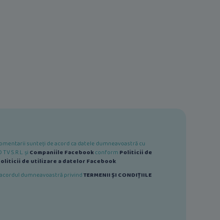
e comentarii sunteți de acord ca datele dumneavoastră cu
TV S.R.L. și
Companiile Facebook
conform
Politicii de
oliticii de utilizare a datelor Facebook
.
ă acordul dumneavoastră privind
TERMENII ȘI CONDIȚIILE