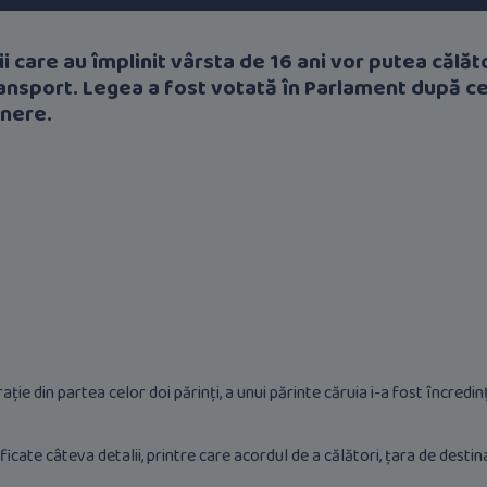
 care au împlinit vârsta de 16 ani vor putea călăto
ransport. Legea a fost votată în Parlament după ce
inere.
ție din partea celor doi părinți, a unui părinte căruia i-a fost încredinț
ficate câteva detalii, printre care acordul de a călători, țara de destin