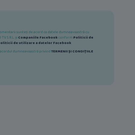
e comentarii sunteți de acord ca datele dumneavoastră cu
TV S.R.L. și
Companiile Facebook
conform
Politicii de
oliticii de utilizare a datelor Facebook
.
ă acordul dumneavoastră privind
TERMENII ȘI CONDIȚIILE