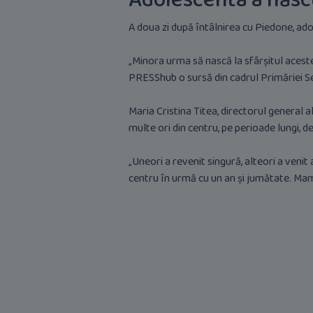
Adolescenta a năs
A doua zi după întâlnirea cu Piedone, ad
„Minora urma să nască la sfârșitul aceste
PRESShub o sursă din cadrul Primăriei S
Maria Cristina Titea, directorul general 
multe ori din centru, pe perioade lungi, d
„Uneori a revenit singură, alteori a venit
centru în urmă cu un an și jumătate. Mama