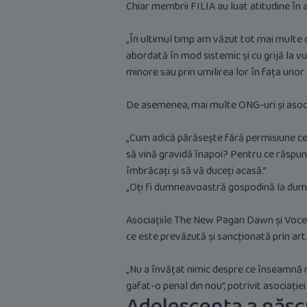
Chiar membrii FILIA au luat atitudine în a
„În ultimul timp am văzut tot mai multe 
abordată în mod sistemic și cu grijă la v
minore sau prin umilirea lor în fața unor 
De asemenea, mai multe ONG-uri și asocia
„Cum adică părăsește fără permisiune cent
să vină gravidă înapoi? Pentru ce răspun
îmbrăcați și să vă duceți acasă.”
„Oți fi dumneavoastră gospodină la dum
Asociațiile The New Pagan Dawn și Vocea
ce este prevăzută și sancționată prin art
„Nu a învățat nimic despre ce înseamnă r
gafat-o penal din nou”, potrivit asociaț