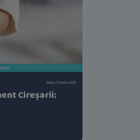
zant"
Data: 21 Iulie 2023
ent Cireșarii: