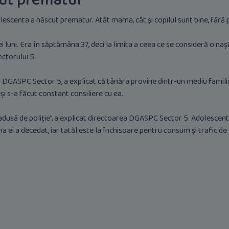
cut prematur
olescenta a născut prematur. Atât mama, cât şi copilul sunt bine, făr
i luni. Era în săptămâna 37, deci la limita a ceea ce se consideră o na
ectorului 5.
al DGASPC Sector 5, a explicat că tânăra provine dintr-un mediu famili
eși s-a făcut constant consiliere cu ea.
 adusă de poliție”, a explicat directoarea DGASPC Sector 5. Adolescenta,
 ei a decedat, iar tatăl este la închisoare pentru consum și trafic de