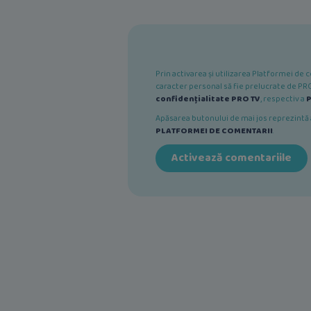
Prin activarea și utilizarea Platformei d
caracter personal să fie prelucrate de PRO 
confidențialitate PRO TV
, respectiv a
P
Apăsarea butonului de mai jos reprezint
PLATFORMEI DE COMENTARII
.
Activează comentariile