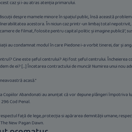
cest caz și i-au atras atenția primarului.
discuții despre mamele minore în spațiul public, însă această problem
ulnerabilitatea acestora. În niciun caz printr-un limbaj total nepotriv
camere de filmat, folosite pentru capital politic și imagine publică”, su
ții au condamnat modul în care Piedone i-a vorbit tinerei, dar și anga
rul? Cine este șeful centrului? Ați fost șeful centrului. Încheierea 
dem de ei? [...] Încetarea contractului de muncă! Numirea unui nou a
neavoastră acasă.”
 Copiilor Abandonati au anunțat că vor depune plângeri împotriva lu
. 296 Cod Penal.
espectul față de lege, protecția si apărarea demnității umane, respec
iei The New Pagan Dawn.