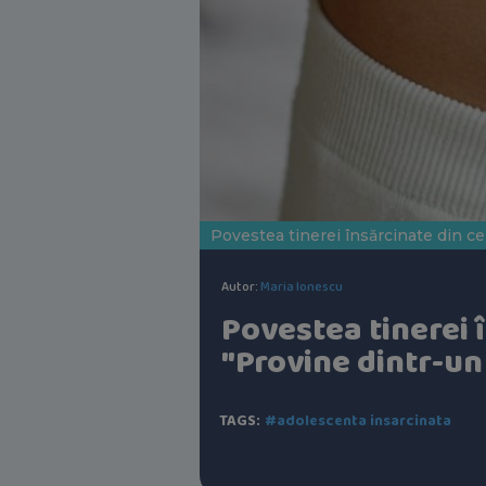
Povestea tinerei însărcinate din ce
Autor:
Maria Ionescu
Povestea tinerei 
"Provine dintr-u
TAGS:
#adolescenta insarcinata