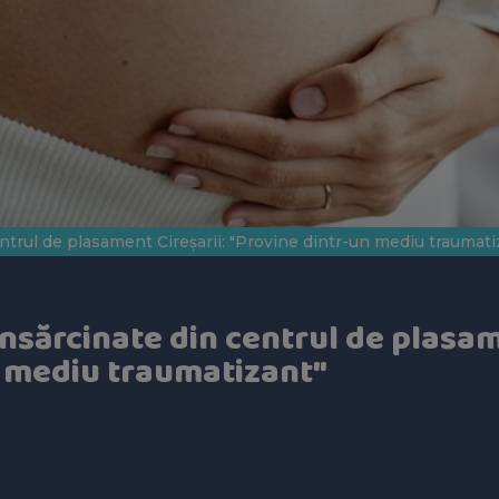
ntrul de plasament Cireșarii: "Provine dintr-un mediu traumati
însărcinate din centrul de plasam
n mediu traumatizant"