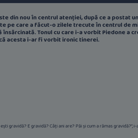
te din nou în centrul atenției, după ce a postat un
te pe care a făcut-o zilele trecute în centrul de mino
ă însărcinată. Tonul cu care i-a vorbit Piedone a c
ă acesta i-ar fi vorbit ironic tinerei.
Și ești gravidă? E gravidă? Câți ani are? Păi și cum a rămas gravidă?”, 