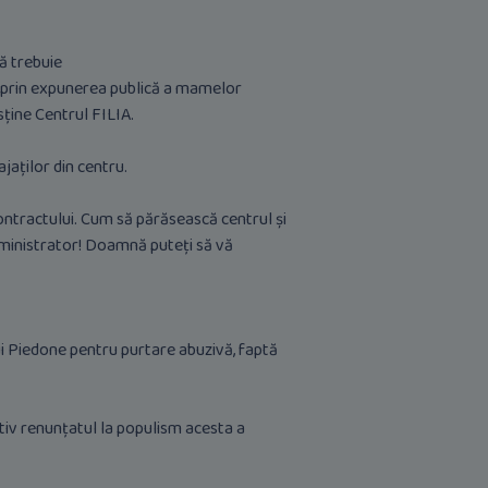
ă trebuie
it, prin expunerea publică a mamelor
sține Centrul FILIA.
jaților din centru.
contractului. Cum să părăsească centrul și
dministrator! Doamnă puteți să vă
i Piedone pentru purtare abuzivă, faptă
tiv renunțatul la populism acesta a