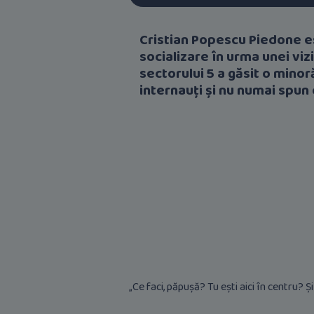
Cristian Popescu Piedone es
socializare în urma unei vizi
sectorului 5 a găsit o minor
internauți și nu numai spun c
„Ce faci, păpușă? Tu ești aici în centru? 