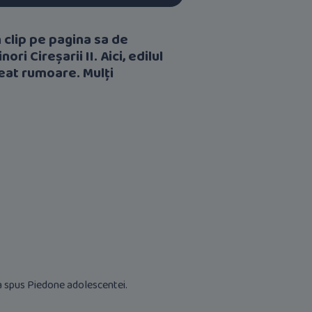
 clip pe pagina sa de
ri Cireșarii II. Aici, edilul
reat rumoare. Mulți
i-a spus Piedone adolescentei.