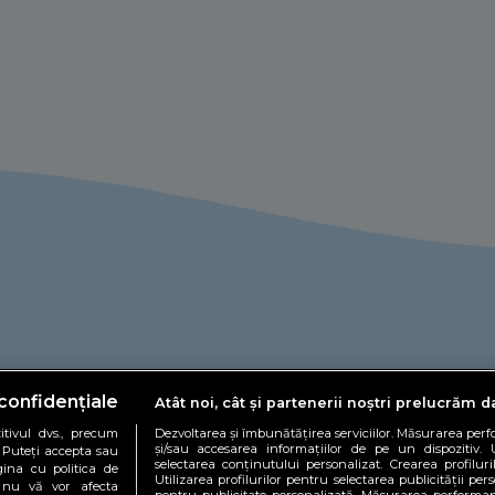
confidențiale
Atât noi, cât și partenerii noștri prelucrăm d
tivul dvs., precum
Dezvoltarea și îmbunătățirea serviciilor. Măsurarea per
și/sau accesarea informațiilor de pe un dispozitiv. U
. Puteți accepta sau
selectarea conținutului personalizat. Crearea profiluri
gina cu politica de
Utilizarea profilurilor pentru selectarea publicității pers
și nu vă vor afecta