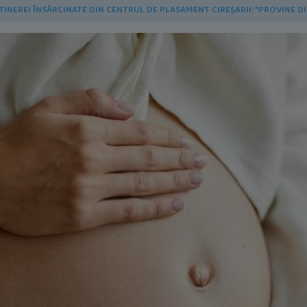
TINEREI ÎNSĂRCINATE DIN CENTRUL DE PLASAMENT CIREȘARII: "PROVINE 