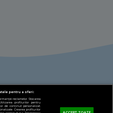
atele pentru a oferi:
formanței reclamelor. Stocarea
tilizarea profilurilor pentru
lor de conținut personalizat.
onalizate. Crearea profilurilor
ACCEPT TOATE