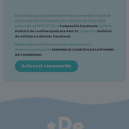
Prin activarea și utilizarea Platformei de comentarii sunteți de
acord ca datele dumneavoastră cu caracter personal să fie
prelucrate de PRO TV S.R.L. și
Companiile Facebook
conform
Politicii de confidențialitate PRO TV
, respectiv a
Politicii
de utilizare a datelor Facebook
.
Apăsarea butonului de mai jos reprezintă acordul
dumneavoastră privind
TERMENII ȘI CONDIȚIILE PLATFORMEI
DE COMENTARII
.
Activează comentariile