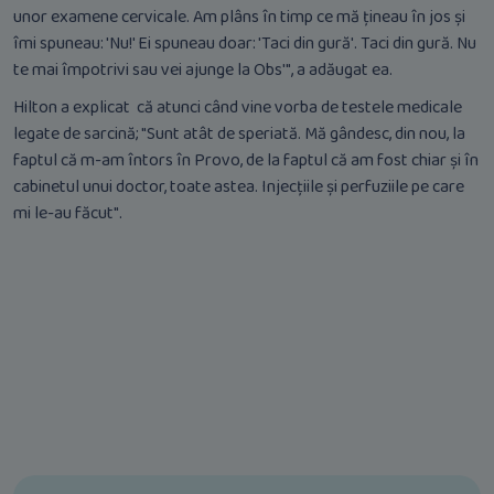
unor examene cervicale. Am plâns în timp ce mă țineau în jos și
îmi spuneau: 'Nu!' Ei spuneau doar: 'Taci din gură'. Taci din gură. Nu
te mai împotrivi sau vei ajunge la Obs'", a adăugat ea.
Hilton a explicat că atunci când vine vorba de testele medicale
legate de sarcină; "Sunt atât de speriată. Mă gândesc, din nou, la
faptul că m-am întors în Provo, de la faptul că am fost chiar și în
cabinetul unui doctor, toate astea. Injecțiile și perfuziile pe care
mi le-au făcut".