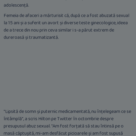
adolescență.
Femeia de afaceri a mărturisit că, după ce a fost abuzată sexual
la 15 ani și a suferit un avort și diverse teste ginecologice, ideea
de a trece din nou prin ceva similar i s-a părut extrem de
dureroasă și traumatizantă.
"Lipsită de somn și puternic medicamentată, nu înțelegeam ce se
întâmplă", a scris Hilton pe Twitter în octombrie despre
presupusul abuz sexual. "Am fost forțată să stau întinsă pe o
masă căptușită, mi-am desfăcut picioarele și am fost supusă