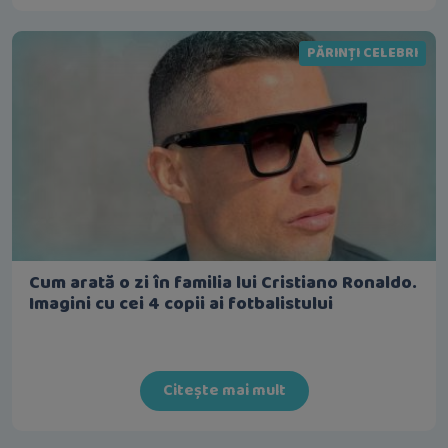
PĂRINȚI CELEBRI
Cum arată o zi în familia lui Cristiano Ronaldo.
Imagini cu cei 4 copii ai fotbalistului
Citește mai mult