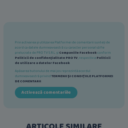
Prin activarea și utilizarea Platformei de comentarii sunteți de
acord ca datele dumneavoastră cu caracter personal să fie
prelucrate de PRO TV S.R.L. și
Companiile Facebook
conform
Politicii de confidențialitate PRO TV
, respectiv a
Politicii
de utilizare a datelor Facebook
.
Apăsarea butonului de mai jos reprezintă acordul
dumneavoastră privind
TERMENII ȘI CONDIȚIILE PLATFORMEI
DE COMENTARII
.
Activează comentariile
ARTICOLE SIMILARE