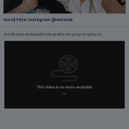
Sursă foto: Instagram @antonia
Urmărește emisiunile tale preferate pe protvplus.ro: