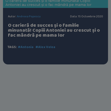
O carieră de succes și o familie minunată! Copiii
Antoniei au crescut și o fac mândră pe mama lor
Autor:
Andreea Popescu
Data: 15 Octombrie 2020
O carieră de succes și o familie
minunată! Copiii Antoniei au crescut și o
fac mândră pe mama lor
TAGS:
#Antonia
#Alex Velea