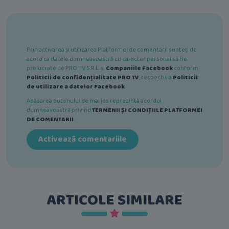
Prin activarea și utilizarea Platformei de comentarii sunteți de
acord ca datele dumneavoastră cu caracter personal să fie
prelucrate de PRO TV S.R.L. și
Companiile Facebook
conform
Politicii de confidențialitate PRO TV
, respectiv a
Politicii
de utilizare a datelor Facebook
.
Apăsarea butonului de mai jos reprezintă acordul
dumneavoastră privind
TERMENII ȘI CONDIȚIILE PLATFORMEI
DE COMENTARII
.
Activează comentariile
ARTICOLE SIMILARE