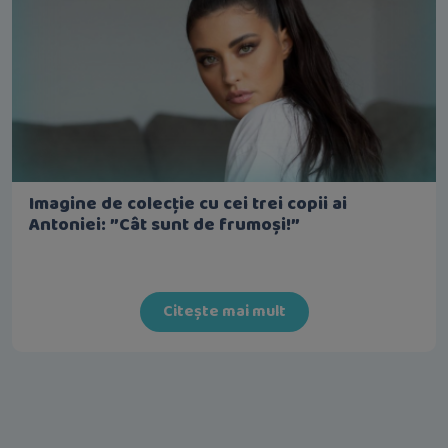
Imagine de colecție cu cei trei copii ai
Antoniei: ”Cât sunt de frumoși!”
Citește mai mult