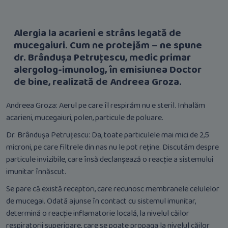
Alergia la acarieni e strâns legată de
mucegaiuri. Cum ne protejăm – ne spune
dr. Brândușa Petruțescu, medic primar
alergolog-imunolog, în emisiunea Doctor
de bine, realizată de Andreea Groza.
Andreea Groza: Aerul pe care îl respirăm nu e steril. Inhalăm
acarieni, mucegaiuri, polen, particule de poluare.
Dr. Brândușa Petruțescu: Da, toate particulele mai mici de 2,5
microni, pe care filtrele din nas nu le pot reține. Discutăm despre
particule invizibile, care însă declanșează o reacție a sistemului
imunitar înnăscut.
Se pare că există receptori, care recunosc membranele celulelor
de mucegai. Odată ajunse în contact cu sistemul imunitar,
determină o reacție inflamatorie locală, la nivelul căilor
respiratorii superioare, care se poate propaga la nivelul căilor