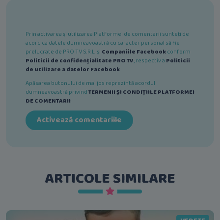
Prin activarea și utilizarea Platformei de comentarii sunteți de
acord ca datele dumneavoastră cu caracter personal să fie
prelucrate de PRO TV S.R.L. și
Companiile Facebook
conform
Politicii de confidențialitate PRO TV
, respectiv a
Politicii
de utilizare a datelor Facebook
.
Apăsarea butonului de mai jos reprezintă acordul
dumneavoastră privind
TERMENII ȘI CONDIȚIILE PLATFORMEI
DE COMENTARII
.
Activează comentariile
ARTICOLE SIMILARE