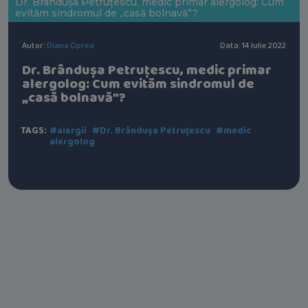
Dr. Brândușa Petruțescu, medic primar alergolog: Cum
evităm sindromul de „casă bolnavă”?
Autor:
Diana Oprea
Data: 14 Iulie 2022
Dr. Brândușa Petruțescu, medic primar
alergolog: Cum evităm sindromul de
„casă bolnavă”?
TAGS:
#alergii
#Dr. Brândușa Petruțescu
#medic
alergolog