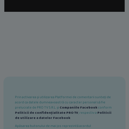
Prin activarea și utilizarea Platformei de comentarii sunteți de
acord ca datele dumneavoastră cu caracter personal să fie
prelucrate de PRO TV S.R.L. și
Companiile Facebook
conform
Politicii de confidențialitate PRO TV
, respectiv a
Politicii
de utilizare a datelor Facebook
.
Apăsarea butonului de mai jos reprezintă acordul