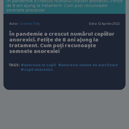
În pandemie a crescut numărul copiilor anorexici. Fetițe
de 8 ani ajung la tratament. Cum poți recunoaște
semnele anorexiei
Autor:
Cristina Trifu
Data: 12 Aprilie 2022
În pandemie a crescut numărul copiilor
anorexici. Fetițe de 8 ani ajung la
tratament. Cum poți recunoaște
semnele anorexiei
TAGS:
#anorexie la copil
#anorexie semne de avertizare
#copii anorexici