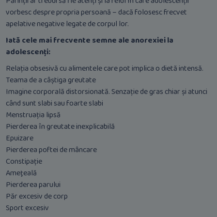
Părinții ar trebui să fie atenți și la felul în care adolescenții
vorbesc despre propria persoană – dacă folosesc frecvet
apelative negative legate de corpul lor.
Iată cele mai frecvente semne ale anorexiei la
adolescenți:
Relația obsesivă cu alimentele care pot implica o dietă intensă.
Teama de a câștiga greutate
Imagine corporală distorsionată. Senzație de gras chiar și atunci
când sunt slabi sau foarte slabi
Menstruația lipsă
Pierderea în greutate inexplicabilă
Epuizare
Pierderea poftei de mâncare
Constipație
Ameţeală
Pierderea parului
Păr excesiv de corp
Sport excesiv