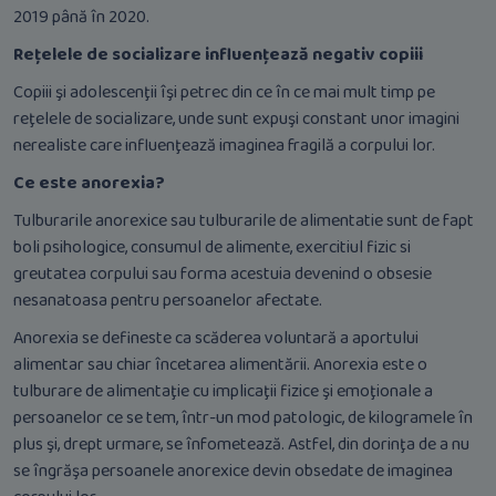
2019 până în 2020.
Rețelele de socializare influențează negativ copiii
Copiii şi adolescenţii îşi petrec din ce în ce mai mult timp pe
reţelele de socializare, unde sunt expuşi constant unor imagini
nerealiste care influenţează imaginea fragilă a corpului lor.
Ce este anorexia?
Tulburarile anorexice sau tulburarile de alimentatie sunt de fapt
boli psihologice, consumul de alimente, exercitiul fizic si
greutatea corpului sau forma acestuia devenind o obsesie
nesanatoasa pentru persoanelor afectate.
Anorexia se defineste ca scăderea voluntară a aportului
alimentar sau chiar încetarea alimentării. Anorexia este o
tulburare de alimentaţie cu implicaţii fizice şi emoţionale a
persoanelor ce se tem, într-un mod patologic, de kilogramele în
plus şi, drept urmare, se înfometează. Astfel, din dorinţa de a nu
se îngrăşa persoanele anorexice devin obsedate de imaginea