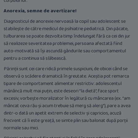
corpului lor.
Anorexia, semne de avertizare!
Diagnosticul de anorexie nervoasă la copil sau adolescent se
stabilește de către medicul de psihiatrie pediatrică. Din păcate,
tulburarea se poate dezvolta timp îndelungat fără ca cei din jur
să realizeze severitatea problemei, persoana afectată fiind
auto-motivată să își ascundă gândurile sau comportamentul
pentru a continua să slăbească.
Părinții sunt cei care ridică primele suspiciuni, de obicei când se
observă o scădere dramatică în greutate. Aceștia pot remarca
tipare de comportament alimentar restrictiv: adolescentul
mănâncă mult mai puțin, este deseori “la dietă”, face sport
excesiv, vorbește moralizator în legătură cu mâncarea (ex. “am
mâncat ceva rău și acum trebuie să merg să alerg”), pare a avea
dintr-o dată un apetit extrem de selectiv și capricios, acuză
frecvent că îi este greață, se simte plin sau balonat după porții
normale sau mici.