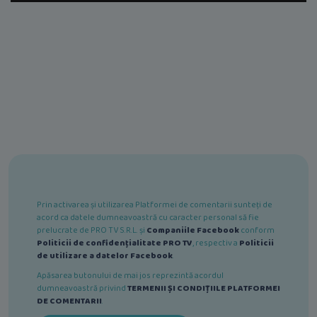
Prin activarea și utilizarea Platformei de comentarii sunteți de
acord ca datele dumneavoastră cu caracter personal să fie
prelucrate de PRO TV S.R.L. și
Companiile Facebook
conform
Politicii de confidențialitate PRO TV
, respectiv a
Politicii
de utilizare a datelor Facebook
.
Apăsarea butonului de mai jos reprezintă acordul
dumneavoastră privind
TERMENII ȘI CONDIȚIILE PLATFORMEI
DE COMENTARII
.