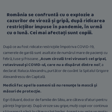
România se confruntă cu o explozie a
cazurilor de viroză și gripă, după ridicarea
restricțiilor impuse în pandemie, în urmă
cu o lună. Cei mai afectați sunt copiii.
După ce au fost ridicate restricţiile împotriva COVID-19,
camerele de gardă sunt asaltate de numărul mare de pacienţi cu
febră, tuse şi frisoane. „
Acum circulă trei virusuri: cel gripal,
rotavirusul şi COVID-ul, care nu a dispărut dintre noi
”, a
declarat Raluca Alexandru, purtător de cuvânt la Spitalul Grigore
Alexandrescu din Capitală.
Medicii fac apel la oameni să nu renunţe la mască şi
măsuri de protecţie.
Egri Eduard, doctor de familie din Sibiu, are câteva sfaturi pentru
părinții îngrijorați. ​După viroze sau gripe, mulți copii vor continua
să tușească până la câteva săptămâni. Aceasta nu este un motiv