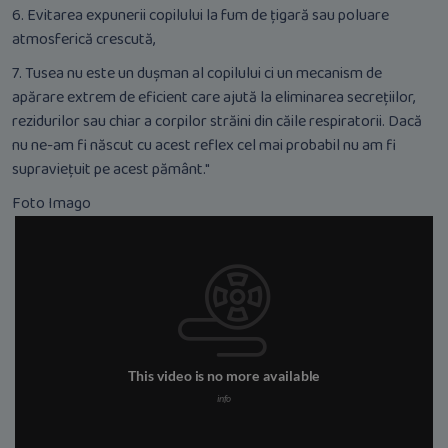
6. Evitarea expunerii copilului la fum de țigară sau poluare
atmosferică crescută,
7. Tusea nu este un dușman al copilului ci un mecanism de
apărare extrem de eficient care ajută la eliminarea secrețiilor,
rezidurilor sau chiar a corpilor străini din căile respiratorii. Dacă
nu ne-am fi născut cu acest reflex cel mai probabil nu am fi
supraviețuit pe acest pământ."
Foto Imago