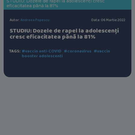
STUDIU: Dozele de rapel la adolescenți cresc
eficacitatea până la 81%
Autor:
Andreea Popescu
Data: 06 Martie 2022
STUDIU: Dozele de rapel la adolescenți
cresc eficacitatea până la 81%
TAGS:
#vaccin anti-COVID
#coronavirus
#vaccin
booster adolescenti