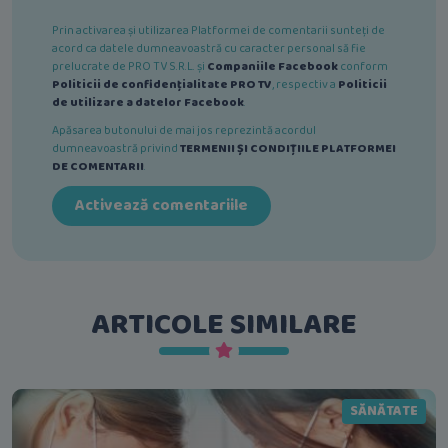
Prin activarea și utilizarea Platformei de comentarii sunteți de
acord ca datele dumneavoastră cu caracter personal să fie
prelucrate de PRO TV S.R.L. și
Companiile Facebook
conform
Politicii de confidențialitate PRO TV
, respectiv a
Politicii
de utilizare a datelor Facebook
.
Apăsarea butonului de mai jos reprezintă acordul
dumneavoastră privind
TERMENII ȘI CONDIȚIILE PLATFORMEI
DE COMENTARII
.
Activează comentariile
ARTICOLE SIMILARE
SĂNĂTATE