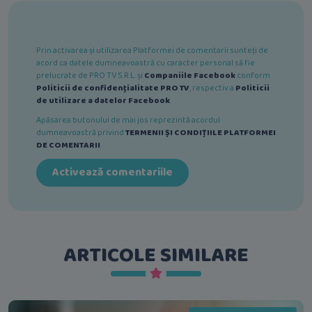
Prin activarea și utilizarea Platformei de comentarii sunteți de
acord ca datele dumneavoastră cu caracter personal să fie
prelucrate de PRO TV S.R.L. și
Companiile Facebook
conform
Politicii de confidențialitate PRO TV
, respectiv a
Politicii
de utilizare a datelor Facebook
.
Apăsarea butonului de mai jos reprezintă acordul
dumneavoastră privind
TERMENII ȘI CONDIȚIILE PLATFORMEI
DE COMENTARII
.
Activează comentariile
ARTICOLE SIMILARE