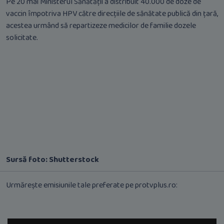
Pe 20 mai Ministerul Sănătății a distribuit 40.000 de doze de
vaccin împotriva HPV către direcțiile de sănătate publică din țară,
acestea urmând să repartizeze medicilor de familie dozele
solicitate.
Sursă foto: Shutterstock
Urmărește emisiunile tale preferate pe protvplus.ro: