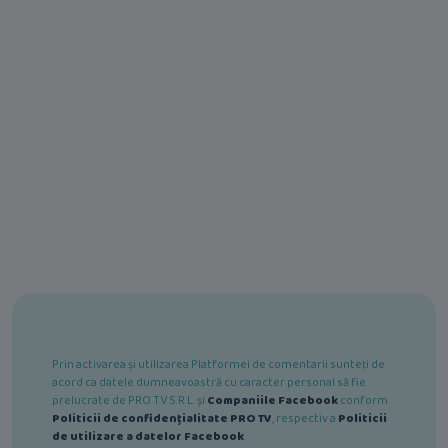
Prin activarea și utilizarea Platformei de comentarii sunteți de
acord ca datele dumneavoastră cu caracter personal să fie
prelucrate de PRO TV S.R.L. și
Companiile Facebook
conform
Politicii de confidențialitate PRO TV
, respectiv a
Politicii
de utilizare a datelor Facebook
.