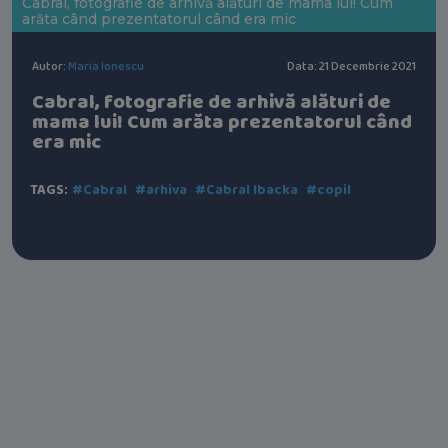
Cabral, fotografie de arhivă alături de mama lui! Cum
arăta când prezentatorul când era mic
Autor:
Maria Ionescu
Data: 21 Decembrie 2021
Cabral, fotografie de arhivă alături de
mama lui! Cum arăta prezentatorul când
era mic
TAGS:
#Cabral
#arhiva
#Cabral Ibacka
#copil