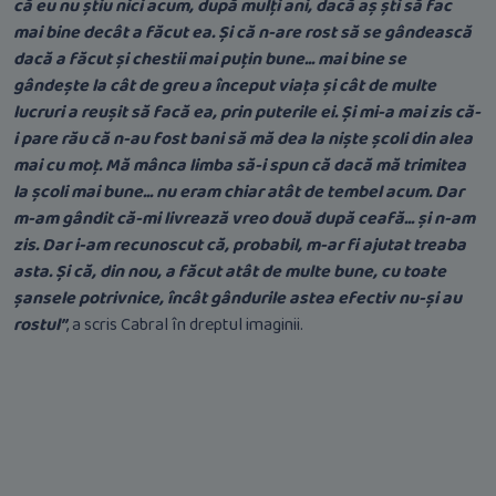
că eu nu știu nici acum, după mulți ani, dacă aș ști să fac
mai bine decât a făcut ea. Și că n-are rost să se gândească
dacă a făcut și chestii mai puțin bune... mai bine se
gândește la cât de greu a început viața și cât de multe
lucruri a reușit să facă ea, prin puterile ei. Și mi-a mai zis că-
i pare rău că n-au fost bani să mă dea la niște școli din alea
mai cu moț. Mă mânca limba să-i spun că dacă mă trimitea
la școli mai bune... nu eram chiar atât de tembel acum. Dar
m-am gândit că-mi livrează vreo două după ceafă... și n-am
zis. Dar i-am recunoscut că, probabil, m-ar fi ajutat treaba
asta. Și că, din nou, a făcut atât de multe bune, cu toate
șansele potrivnice, încât gândurile astea efectiv nu-și au
rostul”
, a scris Cabral în dreptul imaginii.