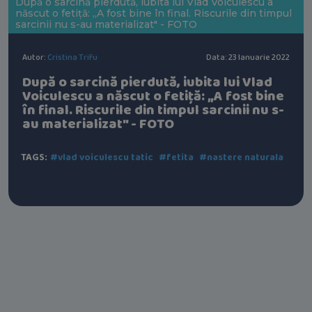
După o sarcină pierdută, iubita lui Vlad Voiculescu a
născut o fetiță: „A fost bine în final. Riscurile din timpul
sarcinii nu s-au materializat" - FOTO
Autor:
Cristina Trifu
Data: 23 Ianuarie 2022
După o sarcină pierdută, iubita lui Vlad
Voiculescu a născut o fetiță: „A fost bine
în final. Riscurile din timpul sarcinii nu s-
au materializat" - FOTO
TAGS:
#vlad voiculescu tatic
#fetita
#nastere naturala