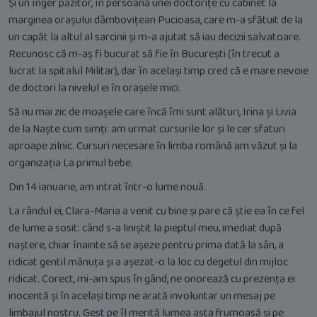
Și un înger păzitor, în persoana unei doctorițe cu cabinet la
marginea orașului dâmbovițean Pucioasa, care m-a sfătuit de la
un capăt la altul al sarcinii și m-a ajutat să iau decizii salvatoare.
Recunosc că m-aș fi bucurat să fie în București (în trecut a
lucrat la spitalul Militar), dar în același timp cred că e mare nevoie
de doctori la nivelul ei în orașele mici.
Să nu mai zic de moașele care încă îmi sunt alături, Irina și Livia
de la Naște cum simți: am urmat cursurile lor și le cer sfaturi
aproape zilnic. Cursuri necesare în limba română am văzut și la
organizația La primul bebe.
Din 14 ianuarie, am intrat într-o lume nouă.
La rândul ei, Clara-Maria a venit cu bine și pare că știe ea în ce fel
de lume a sosit: când s-a liniștit la pieptul meu, imediat după
naștere, chiar înainte să se așeze pentru prima dată la sân, a
ridicat gentil mânuța și a așezat-o la loc cu degetul din mijloc
ridicat. Corect, mi-am spus în gând, ne onorează cu prezența ei
inocentă și în același timp ne arată involuntar un mesaj pe
limbajul nostru. Gest pe îl merită lumea asta frumoasă și pe