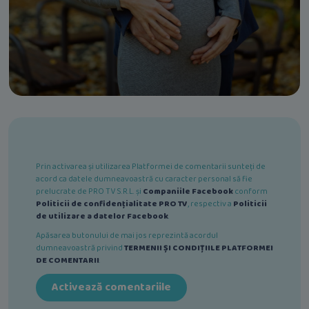
Prin activarea și utilizarea Platformei de comentarii sunteți de
acord ca datele dumneavoastră cu caracter personal să fie
prelucrate de PRO TV S.R.L. și
Companiile Facebook
conform
Politicii de confidențialitate PRO TV
, respectiv a
Politicii
de utilizare a datelor Facebook
.
Apăsarea butonului de mai jos reprezintă acordul
dumneavoastră privind
TERMENII ȘI CONDIȚIILE PLATFORMEI
DE COMENTARII
.
Activează comentariile