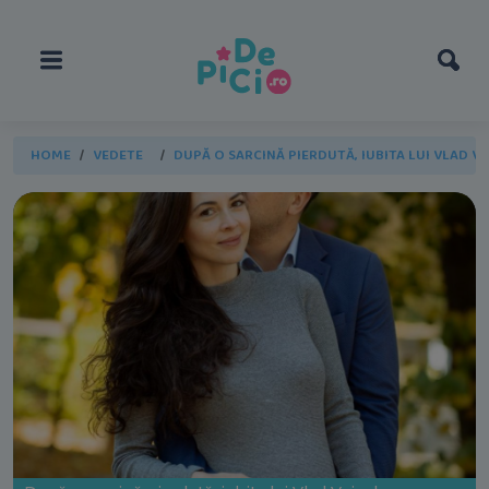
HOME
VEDETE
DUPĂ O SARCINĂ PIERDUTĂ, IUBITA LUI VLAD VOI