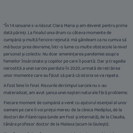
"În 14 ianuarie s-a născut Clara Maria și am devenit pentru prima
dată părinți. La finalul unui drum cu câteva momente de
cumpănă și multă fericire reținută: mă gândeam ca nu cumva să
mă bucur prea devreme, într-o lume cu multe obstacole la nivel
personal și colectiv. Nu doar amenințarea pandemiei asupra
femeilor însărcinate și copiilor pe care îi poartă. Dar și tragedia
nerostită a unei sarcini pierdute în 2020, urmată de retrăirea
unor momente care au făcut să pară că istoria se va repeta.
A fost bine în final. Riscurile din timpul sarcinii nu s-au
materializat, am avut șansa unei nașteri naturale fără probleme.
Fiecare moment de cumpănă a venit cu ajutorul esențial al unor
oameni pe care îi voi prețui mereu: de la clinica Mediplus, de la
doctori din Filantropia (unde am fost și internată), de la Claudia,
tânăra profesor doctor de la Malaxa (acum la Giulești).