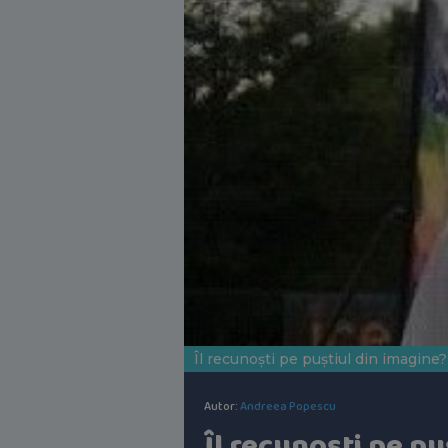
Îl recunoști pe puștiul din imagine
Autor:
Andreea Popescu
Îl recunoști pe pu