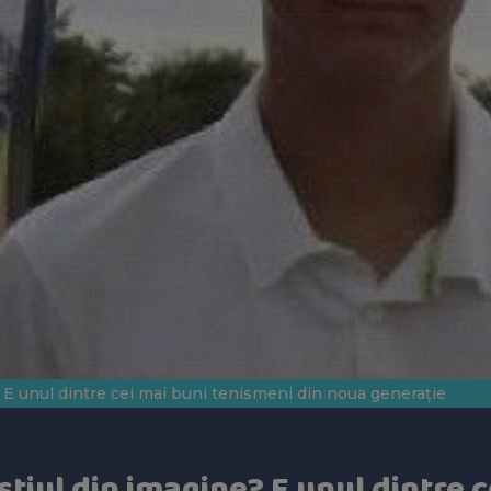
? E unul dintre cei mai buni tenismeni din noua generație
știul din imagine? E unul dintre 