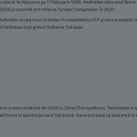
 născut la Moscova, pe 11 februarie 1996. Medvedev este unul dintre m
021) și cucerind un trofeu la Turneul Campionilor în 2020.
l Medvedev ocupă locul al doilea în clasamentul ATP și este proaspăt s
l întânească pe grecul Stefanos Tsitsipas.
rlo și este căsătorit din 2018 cu Daria Chernyshkova. Tenismenul a spu
rforma în sportul pe care îl practică. Daria lucrează ca asistentă în 