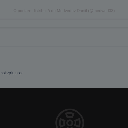
O postare distribuită de Medvedev Daniil (@medwed33)
rotvplus.ro: