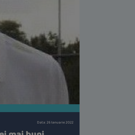
Data: 26 Ianuarie 2022
cei mai buni