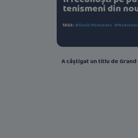
tenismeni din no
TAGS:
#Daniil Medvedev
#Medvede
A câștigat un titlu de Grand