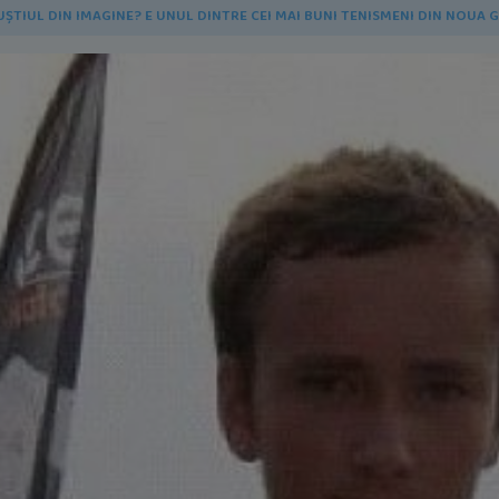
UȘTIUL DIN IMAGINE? E UNUL DINTRE CEI MAI BUNI TENISMENI DIN NOUA 