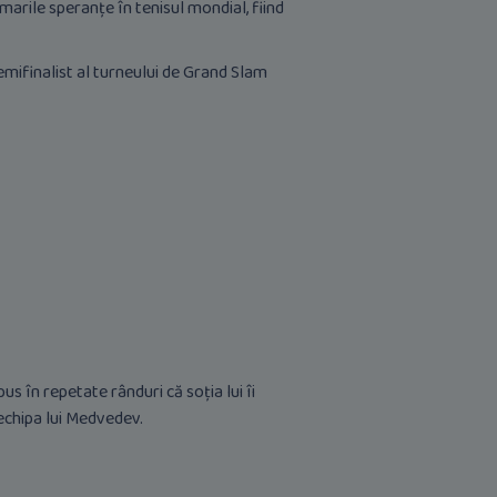
arile speranțe în tenisul mondial, fiind
emifinalist al turneului de Grand Slam
s în repetate rânduri că soția lui îi
echipa lui Medvedev.