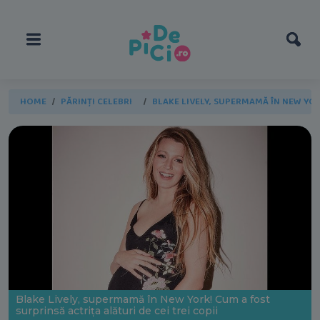
HOME
PĂRINȚI CELEBRI
BLAKE LIVELY, SUPERMAMĂ ÎN NEW YOR
Blake Lively, supermamă în New York! Cum a fost
surprinsă actrița alături de cei trei copii