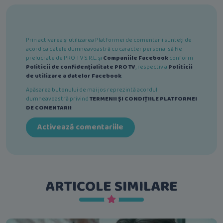
Prin activarea și utilizarea Platformei de comentarii sunteți de
acord ca datele dumneavoastră cu caracter personal să fie
prelucrate de PRO TV S.R.L. și
Companiile Facebook
conform
Politicii de confidențialitate PRO TV
, respectiv a
Politicii
de utilizare a datelor Facebook
.
Apăsarea butonului de mai jos reprezintă acordul
dumneavoastră privind
TERMENII ȘI CONDIȚIILE PLATFORMEI
DE COMENTARII
.
Activează comentariile
ARTICOLE SIMILARE