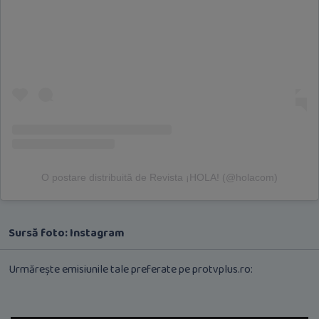
O postare distribuită de Revista ¡HOLA! (@holacom)
Sursă foto: Instagram
Urmărește emisiunile tale preferate pe protvplus.ro: