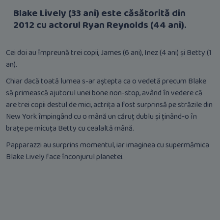
Blake Lively (33 ani) este căsătorită din
2012 cu actorul Ryan Reynolds (44 ani).
Cei doi au împreună trei copii, James (6 ani), Inez (4 ani) și Betty (1
an).
Chiar dacă toată lumea s-ar aștepta ca o vedetă precum Blake
să primească ajutorul unei bone non-stop, având în vedere că
are trei copii destul de mici, actrița a fost surprinsă pe străzile din
New York împingând cu o mână un căruț dublu și ținând-o în
brațe pe micuța Betty cu cealaltă mână.
Papparazzi au surprins momentul, iar imaginea cu supermămica
Blake Lively face înconjurul planetei.