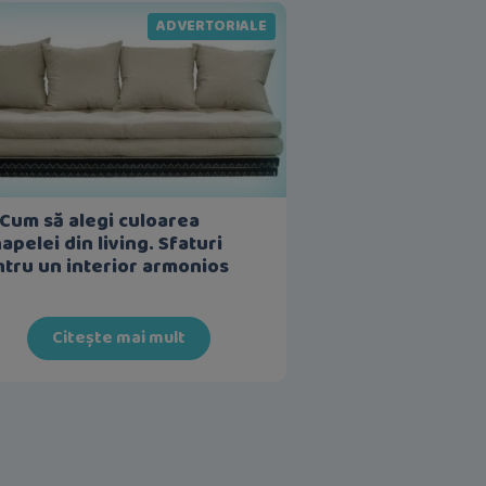
ADVERTORIALE
 Cum să alegi culoarea
apelei din living. Sfaturi
tru un interior armonios
Citește mai mult