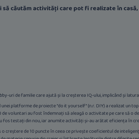
să căutăm activități care pot fi realizate în casă
y-uri de familie care ajută și la creșterea IQ-ului, implicând și latura 
unei platforme de proiecte ”do it yourself” (n.r. DIY) a realizat un top 
0 de voluntari au fost îndemnați să aleagă o activitate pe care să o d
au fos testați din nou, iar anumite activități și-au arătat eficiența în c
o creștere de 10 puncte în ceea ce privește coeficientul de inteligență
 materie cenușie din creier și întărește legăturile dintre diferite reg