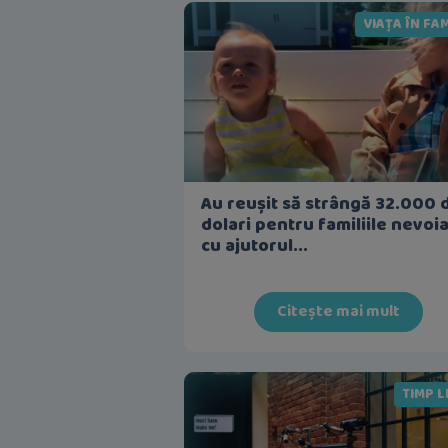
VIAȚA ÎN FAM
Au reușit să strângă 32.000 
dolari pentru familiile nevoi
cu ajutorul...
Citește mai mult
TIMP L