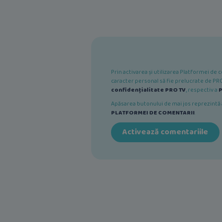
Prin activarea și utilizarea Platformei d
caracter personal să fie prelucrate de PRO 
confidențialitate PRO TV
, respectiv a
P
Apăsarea butonului de mai jos reprezint
PLATFORMEI DE COMENTARII
.
Activează comentariile