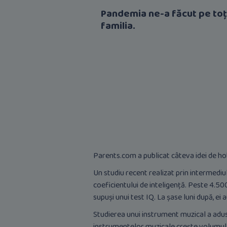
Pandemia ne-a făcut pe toți 
familia.
Parents.com a publicat câteva idei de hobb
Un studiu recent realizat prin intermediul 
coeficientului de inteligență. Peste 4.50
supuși unui test IQ. La șase luni după, ei 
Studierea unui instrument muzical a adus 
instrumentelor muzicale crește volumul de