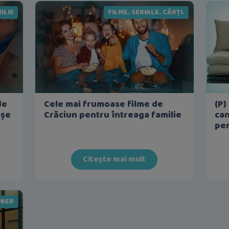
ILIE
FILME. SERIALE. CĂRȚI.
de
Cele mai frumoase filme de
(P)
așe
Crăciun pentru întreaga familie
can
pen
Citește mai mult
IBER