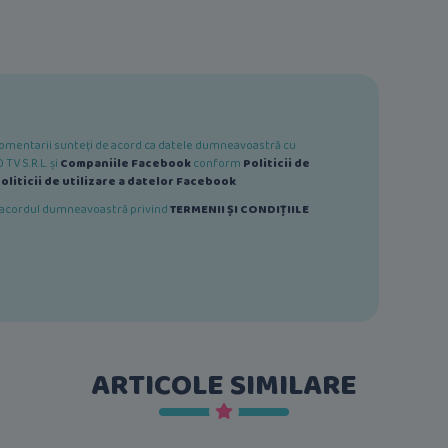
e comentarii sunteți de acord ca datele dumneavoastră cu
TV S.R.L. și
Companiile Facebook
conform
Politicii de
oliticii de utilizare a datelor Facebook
.
ă acordul dumneavoastră privind
TERMENII ȘI CONDIȚIILE
ARTICOLE SIMILARE