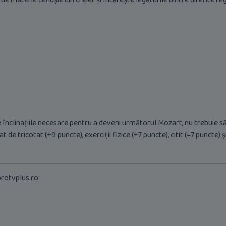
nclinațiile necesare pentru a deveni următorul Mozart, nu trebuie să vă
 de tricotat (+9 puncte), exerciții fizice (+7 puncte), citit (=7 puncte) 
rotvplus.ro: