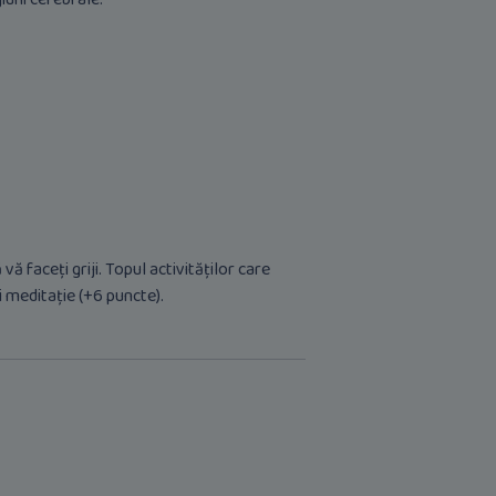
 faceți griji. Topul activităților care
și meditație (+6 puncte).