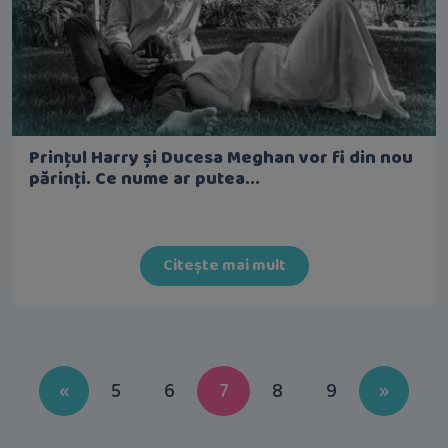
Prințul Harry și Ducesa Meghan vor fi din nou
părinți. Ce nume ar putea...
Citește mai mult
Previous
Next
«
5
6
7
8
9
»