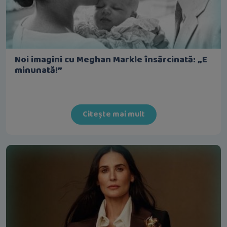
Noi imagini cu Meghan Markle însărcinată: „E
minunată!”
Citește mai mult