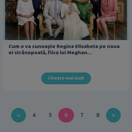
Cum o va cunoaște Regina Elisabeta pe noua
ei strănepoată, fiica lui Meghan...
Citește mai mult
Previous
Next
«
4
5
6
7
8
»