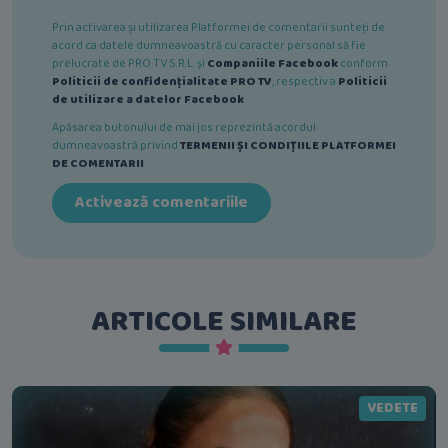
Prin activarea și utilizarea Platformei de comentarii sunteți de
acord ca datele dumneavoastră cu caracter personal să fie
prelucrate de PRO TV S.R.L. și
Companiile Facebook
conform
Politicii de confidențialitate PRO TV
, respectiv a
Politicii
de utilizare a datelor Facebook
.
Apăsarea butonului de mai jos reprezintă acordul
dumneavoastră privind
TERMENII ȘI CONDIȚIILE PLATFORMEI
DE COMENTARII
.
Activează comentariile
ARTICOLE SIMILARE
VEDETE