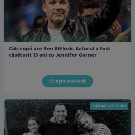
Câți copii are Ben Affleck. Actorul a fost
căsătorit 13 ani cu Jennifer Garner
Citește mai mult
PĂRINȚI CELEBRI