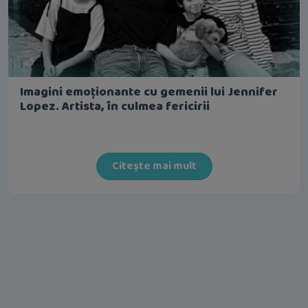
Imagini emoționante cu gemenii lui Jennifer
Lopez. Artista, în culmea fericirii
Citește mai mult