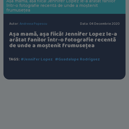
Așa mamă, așa fiică! Jennifer Lopez le-a arătat fanilor
într-o fotografie recentă de unde a moștenit
frumusețea
Autor:
Andreea Popescu
Data: 04 Decembrie 2020
Așa mamă, așa fiică! Jennifer Lopez le-a
arătat fanilor într-o fotografie recentă
de unde a moștenit frumusețea
TAGS:
#Jennifer Lopez
#Guadalupe Rodriguez