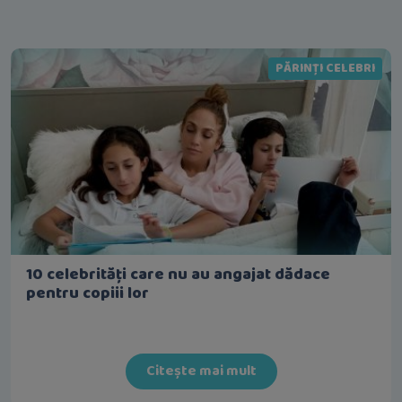
PĂRINȚI CELEBRI
10 celebrități care nu au angajat dădace
pentru copiii lor
Citește mai mult