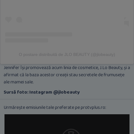
O postare distribuită de JLO BEAUTY (@jlobeauty)
Jennifer își promovează acum linia de cosmetice, J.Lo Beauty, și a
afirmat că la baza acestor creații stau secretele de frumusețe
ale mamei sale.
Sursă foto: Instagram @jlobeauty
Urmărește emisiunile tale preferate pe protvplus.ro: