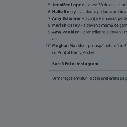
Jennifer Lopez
– avea 38 de ani atunci
Halle Berry
– a adus-o pe lume pe fiica ei
Amy Schumer
– actrița l-a născut pe Ge
Mariah Carey
- a devenit mamă de gemeni
Amy Poehler
– comedianta a devenit mam
ani.
Meghan Markle
– proaspăt intrată în F
cu Prințul Harry, Archie.
Sursă foto: Instagram
Urmărește emisiunile tale preferate pe p