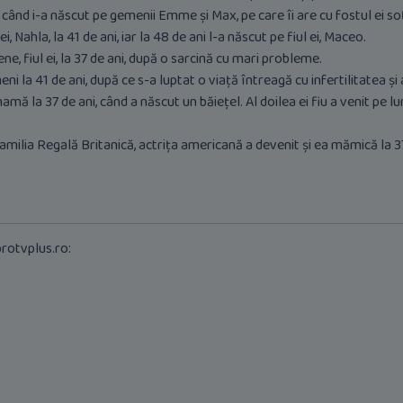
 când i-a născut pe gemenii Emme și Max, pe care îi are cu fostul ei s
, Nahla, la 41 de ani, iar la 48 de ani l-a născut pe fiul ei, Maceo.
ne, fiul ei, la 37 de ani, după o sarcină cu mari probleme.
 la 41 de ani, după ce s-a luptat o viață întreagă cu infertilitatea și a
ă la 37 de ani, când a născut un băiețel. Al doilea ei fiu a venit pe
amilia Regală Britanică, actrița americană a devenit și ea mămică la 37 
rotvplus.ro: