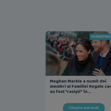
PARENTING
Meghan Markle a numit doi
membri ai Familiei Regale ca
au fost "rasiști" în...
Citește mai mult