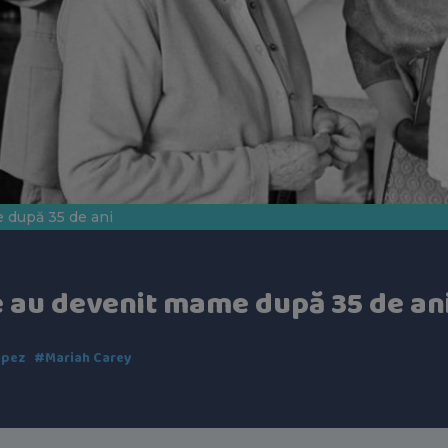
e după 35 de ani
re au devenit mame după 35 de an
opez
#Mariah Carey