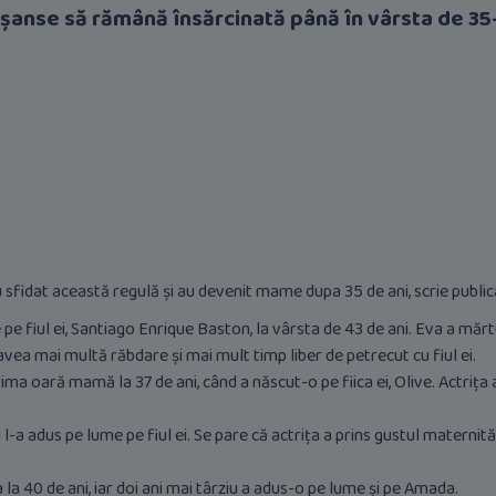
șanse să rămână însărcinată până în vârsta de 35
 au sfidat această regulă și au devenit mame dupa 35 de ani, scrie publi
pe fiul ei, Santiago Enrique Baston, la vârsta de 43 de ani. Eva a mărtu
vea mai multă răbdare și mai mult timp liber de petrecut cu fiul ei.
ima oară mamă la 37 de ani, când a născut-o pe fiica ei, Olive. Actrița 
l-a adus pe lume pe fiul ei. Se pare că actrița a prins gustul maternităț
a 40 de ani, iar doi ani mai târziu a adus-o pe lume și pe Amada.