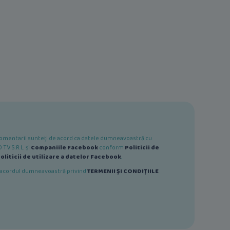
e comentarii sunteți de acord ca datele dumneavoastră cu
TV S.R.L. și
Companiile Facebook
conform
Politicii de
oliticii de utilizare a datelor Facebook
.
ă acordul dumneavoastră privind
TERMENII ȘI CONDIȚIILE