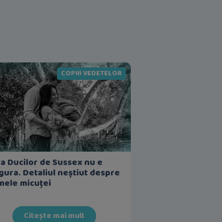
COPIII VEDETELOR
ca Ducilor de Sussex nu e
gura. Detaliul neștiut despre
ele micuței
Citește mai mult