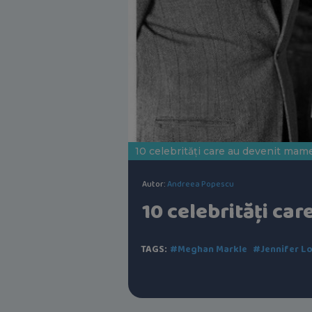
10 celebrități care au devenit mam
Autor:
Andreea Popescu
10 celebrități ca
TAGS:
#Meghan Markle
#Jennifer L