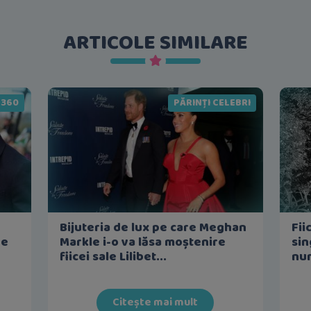
ARTICOLE SIMILARE
 360
PĂRINȚI CELEBRI
Bijuteria de lux pe care Meghan
Fii
re
Markle i-o va lăsa moștenire
sin
fiicei sale Lilibet...
num
Citește mai mult