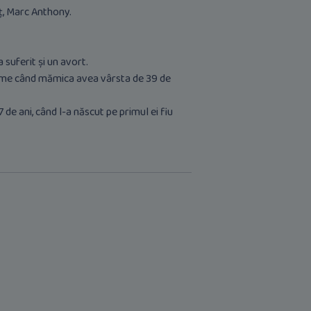
oț, Marc Anthony.
 suferit și un avort.
 lume când mămica avea vârsta de 39 de
de ani, când l-a născut pe primul ei fiu