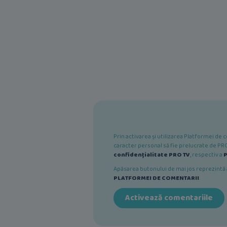
Prin activarea și utilizarea Platformei d
caracter personal să fie prelucrate de PRO 
confidențialitate PRO TV
, respectiv a
P
Apăsarea butonului de mai jos reprezint
PLATFORMEI DE COMENTARII
.
Activează comentariile