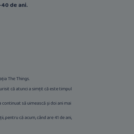
-40 de ani.
cația The Things.
risit că atunci a simțit că este timpul
a continuat să uimească și doi ani mai
ii, pentru că acum, când are 41 de ani,