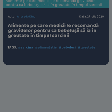
Alimente pe care medicii le recomandă gravidelor
pentru ca bebelușii să ia în greutate în timpul sarcinii
Autor:
Andrada Dinu
Data: 27 Iulie 2020
Alimente pe care medicii le recomandă
gravidelor pentru ca bebelușii să ia în
greutate în timpul sarcinii
TAGS:
#sarcina
#alimentatie
#bebelusi
#greutate