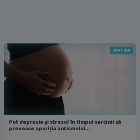
SARCINA
Pot depresia și stresul în timpul sarcinii să
provoace apariția autismului...