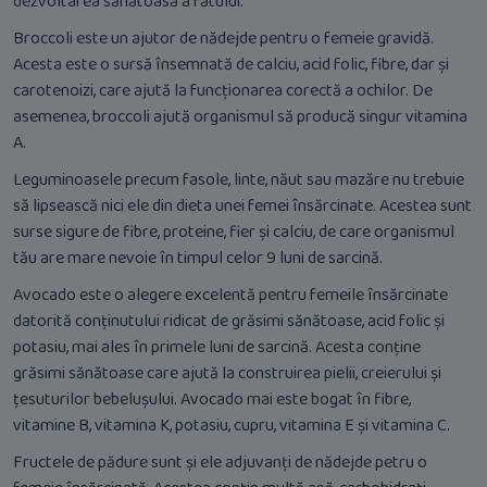
dezvoltarea sănătoasă a fătului.
Broccoli este un ajutor de nădejde pentru o femeie gravidă.
Acesta este o sursă însemnată de calciu, acid folic, fibre, dar și
carotenoizi, care ajută la funcționarea corectă a ochilor. De
asemenea, broccoli ajută organismul să producă singur vitamina
A.
Leguminoasele precum fasole, linte, năut sau mazăre nu trebuie
să lipsească nici ele din dieta unei femei însărcinate. Acestea sunt
surse sigure de fibre, proteine, fier și calciu, de care organismul
tău are mare nevoie în timpul celor 9 luni de sarcină.
Avocado este o alegere excelentă pentru femeile însărcinate
datorită conținutului ridicat de grăsimi sănătoase, acid folic și
potasiu, mai ales în primele luni de sarcină. Acesta conține
grăsimi sănătoase care ajută la construirea pielii, creierului și
țesuturilor bebelușului. Avocado mai este bogat în fibre,
vitamine B, vitamina K, potasiu, cupru, vitamina E și vitamina C.
Fructele de pădure sunt și ele adjuvanți de nădejde petru o