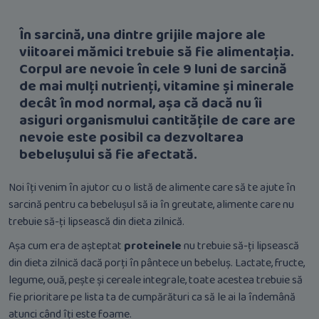
În sarcină, una dintre grijile majore ale
viitoarei mămici trebuie să fie alimentația.
Corpul are nevoie în cele 9 luni de sarcină
de mai mulți nutrienți, vitamine și minerale
decât în mod normal, așa că dacă nu îi
asiguri organismului cantitățile de care are
nevoie este posibil ca dezvoltarea
bebelușului să fie afectată.
Noi îți venim în ajutor cu o listă de alimente care să te ajute în
sarcină pentru ca bebelușul să ia în greutate, alimente care nu
trebuie să-ți lipsească din dieta zilnică.
Așa cum era de așteptat
proteinele
nu trebuie să-ți lipsească
din dieta zilnică dacă porți în pântece un bebeluș. Lactate, fructe,
legume, ouă, pește și cereale integrale, toate acestea trebuie să
fie prioritare pe lista ta de cumpărături ca să le ai la îndemână
atunci când îți este foame.