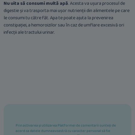
Nu uita să consumi multă apă
. Acesta va ușura procesul de
digestie și va trasporta mai ușor nutrienții din alimentele pe care
le consumi tu către făt. Apa te poate ajuta la prevenirea
constipației, a hemoroizilor sau în caz de umflare excesivă ori
infecții ale tractului urinar.
Prin activarea și utilizarea Platformei de comentarii sunteți de
acord ca datele dumneavoastră cu caracter personal să fie