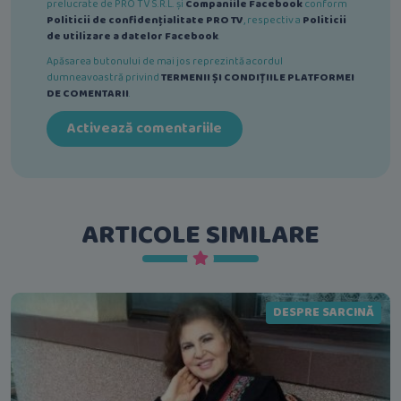
prelucrate de PRO TV S.R.L. și
Companiile Facebook
conform
Politicii de confidențialitate PRO TV
, respectiv a
Politicii
de utilizare a datelor Facebook
.
Apăsarea butonului de mai jos reprezintă acordul
dumneavoastră privind
TERMENII ȘI CONDIȚIILE PLATFORMEI
DE COMENTARII
.
Activează comentariile
ARTICOLE SIMILARE
DESPRE SARCINĂ