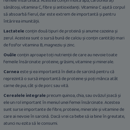
femeie însărcinată. Acestea conțin multă apă, carbohidrați
sănătoși, vitamina C, fibre și antioxidanți. Vitamina C ajută corpul
să absoarbă fierul, dar este extrem de importantă și pentru
întărirea imunității.
Lactatele
conțin două tipuri de proteină și anume cazeina și
zerul. Acestea sunt o sursă bună de calciu și conțin cantități mari
de fosfor vitamina B, magneziu și zinc.
Ouăle
conțin aproape toți nutrienții de care au nevoie toate
femeile însărcinate: proteine, grăsimi, vitamine și minerale.
Carnea
este și ea importantă în dieta de sarcină pentru că
reprezintă o sursă importantă de proteine și poți mânca atât
carne de pui, cât și de porc sau vită.
Cerealele integrale
precum quinoa, chia, sau ovăzul joacă și
ele un rol important în meniul unei femei însărcinate. Acestea
sunt surse importante de fibre, proteine, minerale și vitamine de
care ai nevoie în sarcină. Dacă vrei ca bebe să ia bine în greutate,
atunci nu ezita să le consumi.