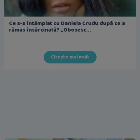
Ce s-a întâmplat cu Daniela Crudu după ce a
rămas însărcinată? „Obosesc...
Citește mai mult