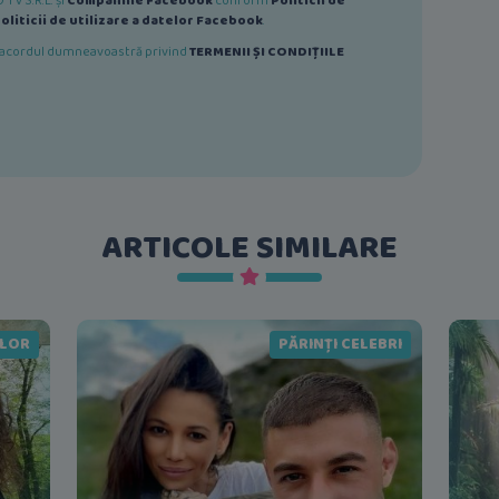
TV S.R.L. și
Companiile Facebook
conform
Politicii de
oliticii de utilizare a datelor Facebook
.
ă acordul dumneavoastră privind
TERMENII ȘI CONDIȚIILE
ARTICOLE SIMILARE
ELOR
PĂRINȚI CELEBRI