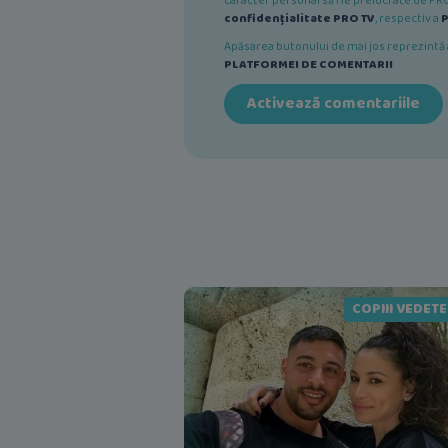
caracter personal să fie prelucrate de PRO 
confidențialitate PRO TV
, respectiv a
P
Apăsarea butonului de mai jos reprezint
PLATFORMEI DE COMENTARII
.
Activează comentariile
COPIII VEDET