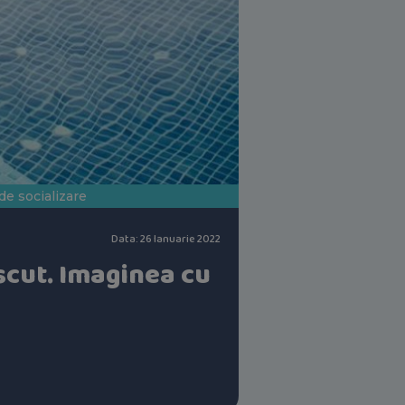
de socializare
Data: 26 Ianuarie 2022
scut. Imaginea cu