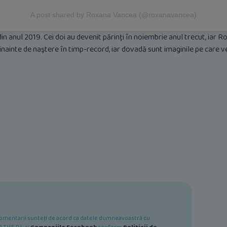
A post shared by Roxana Vancea (@roxanavancea)
 anul 2019. Cei doi au devenit părinţi în noiembrie anul trecut, iar R
dinainte de naştere în timp-record, iar dovadă sunt imaginile pe care v
e comentarii sunteți de acord ca datele dumneavoastră cu