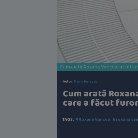
Cum arată Roxana Vancea la trei lun
Autor:
Maria Ionescu
Cum arată Roxana 
care a făcut furor
TAGS:
#Roxana Vancea
#roxana van