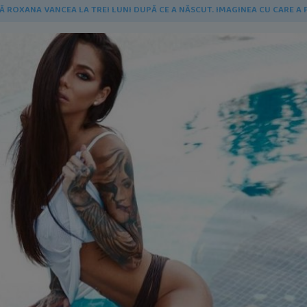
 ROXANA VANCEA LA TREI LUNI DUPĂ CE A NĂSCUT. IMAGINEA CU CARE A 