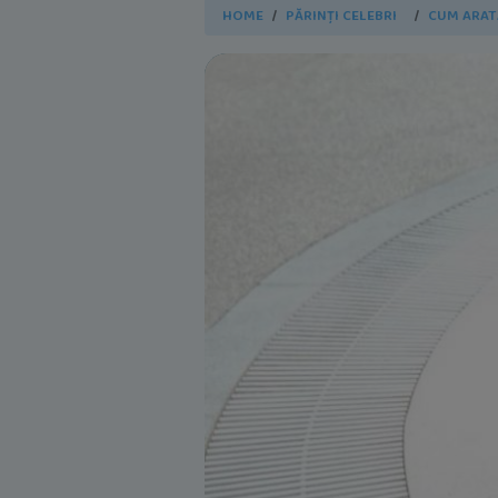
HOME
PĂRINȚI CELEBRI
CUM ARATĂ