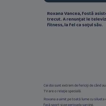
Roxana Vancea, fostă asiste
trecut. A renunţat le televi
fitness, la fel ca soţul său.
Cei doi sunt extrem de fericiţi de când a
TV are o relaţie specială.
Roxana a uimit pe toată lume cu silueta ei
facă sport şi pe perioada sarcinii.