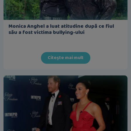
Monica Anghel a luat atitudine după ce fiul
său a fost victima bullying-ului
Citește mai mult