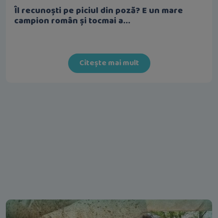
Îl recunoști pe piciul din poză? E un mare
campion român și tocmai a...
Citește mai mult