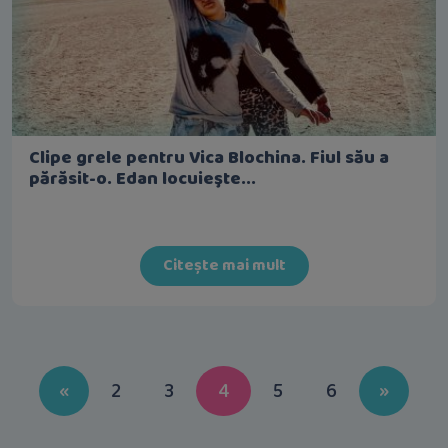
Clipe grele pentru Vica Blochina. Fiul său a
părăsit-o. Edan locuieşte...
Citește mai mult
Previous
Next
«
2
3
4
5
6
»