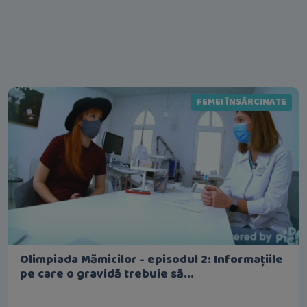
FEMEI ÎNSĂRCINATE
Olimpiada Mămicilor - episodul 2: Informațiile
pe care o gravidă trebuie să...