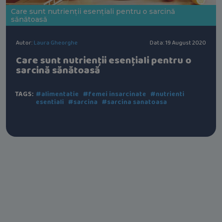
Care sunt nutrienții esențiali pentru o sarcină
sănătoasă
Autor:
Laura Gheorghe
Data: 19 August 2020
Care sunt nutrienții esențiali pentru o
sarcină sănătoasă
TAGS:
#alimentatie
#femei insarcinate
#nutrienti
esentiali
#sarcina
#sarcina sanatoasa