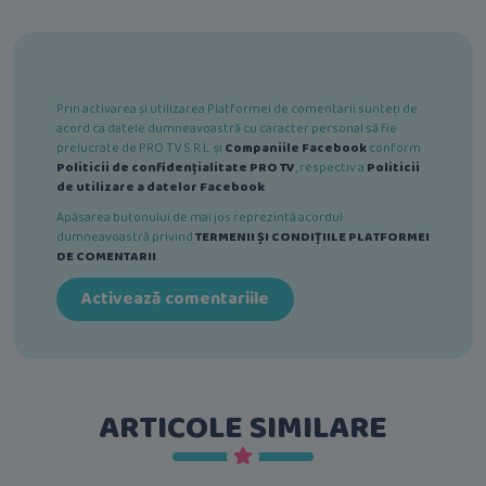
Prin activarea și utilizarea Platformei de comentarii sunteți de
acord ca datele dumneavoastră cu caracter personal să fie
prelucrate de PRO TV S.R.L. și
Companiile Facebook
conform
Politicii de confidențialitate PRO TV
, respectiv a
Politicii
de utilizare a datelor Facebook
.
Apăsarea butonului de mai jos reprezintă acordul
dumneavoastră privind
TERMENII ȘI CONDIȚIILE PLATFORMEI
DE COMENTARII
.
Activează comentariile
ARTICOLE SIMILARE