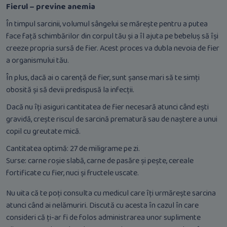
Fierul – previne anemia
În timpul sarcinii, volumul sângelui se mărește pentru a putea
face față schimbărilor din corpul tău și a îl ajuta pe bebeluș să își
creeze propria sursă de fier. Acest proces va dubla nevoia de fier
a organismului tău.
În plus, dacă ai o carență de fier, sunt șanse mari să te simți
obosită și să devii predispusă la infecții.
Dacă nu îți asiguri cantitatea de fier necesară atunci când ești
gravidă, crește riscul de sarcină prematură sau de naștere a unui
copil cu greutate mică.
Cantitatea optimă: 27 de miligrame pe zi.
Surse: carne roșie slabă, carne de pasăre și pește, cereale
fortificate cu fier, nuci și fructele uscate.
Nu uita că te poți consulta cu medicul care îți urmărește sarcina
atunci când ai nelămuriri. Discută cu acesta în cazul în care
consideri că ți-ar fi de folos administrarea unor suplimente