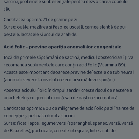
sarcină, proteinele sunt esențiale pentru dezvoltarea copilului
tău.
Cantitatea optimă: 71 de grame pe zi
Surse: ouăle, mazărea și fasolea uscată, carnea slanbă de pui,
peștele, lactatele și untul de arahide.
Acid folic - previne apariția anomaliilor congenitale
Încă din primele săptămâni de sacrină, medicul obstetrician îți va
recomanda suplimentele care conțin acid folic (Vitamina B9).
Acesta este important deoarece previne defectele de tub neural
(anomalii severe la nivelul creierului și măduvei spinării).
Absența acidului folic în timpul sarcinii crește riscul de naștere a
unui bebeluș cu greutate mică sau de naștere prematură.
Cantitatea optimă: 800 de miligrame de acid folic pe zi înainte de
concepție și pe toata durata sarcinii
Surse: ficat, lapte, legume verzi (sparanghel, spanac, varză, varză
de Bruxelles), portocale, cereale integrale, linte, arahide.