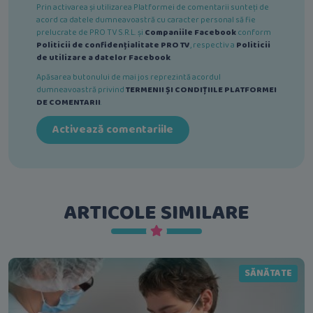
Prin activarea și utilizarea Platformei de comentarii sunteți de
acord ca datele dumneavoastră cu caracter personal să fie
prelucrate de PRO TV S.R.L. și
Companiile Facebook
conform
Politicii de confidențialitate PRO TV
, respectiv a
Politicii
de utilizare a datelor Facebook
.
Apăsarea butonului de mai jos reprezintă acordul
dumneavoastră privind
TERMENII ȘI CONDIȚIILE PLATFORMEI
DE COMENTARII
.
Activează comentariile
ARTICOLE SIMILARE
SĂNĂTATE