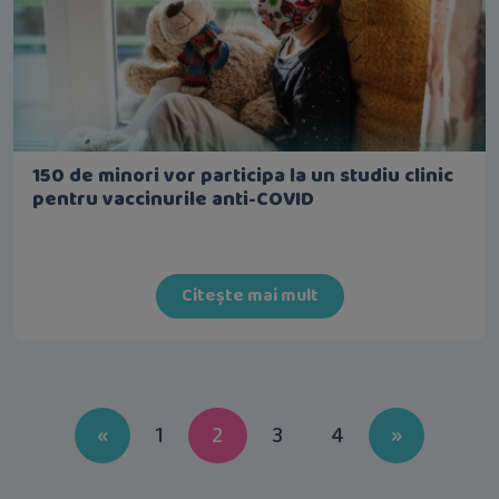
150 de minori vor participa la un studiu clinic
pentru vaccinurile anti-COVID
Citește mai mult
Previous
Next
«
1
2
3
4
»