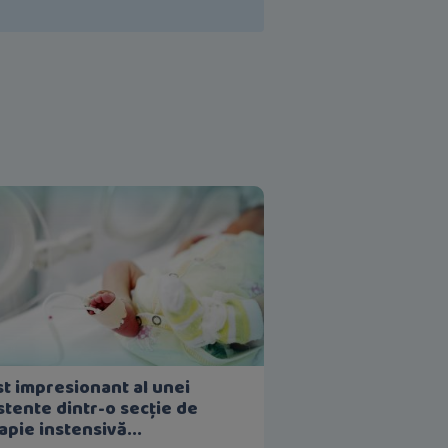
t impresionant al unei
stente dintr-o secție de
apie instensivă...