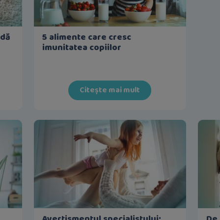
ndă
5 alimente care cresc
imunitatea copiilor
Citește mai mult
Avertismentul specialistului:
De 