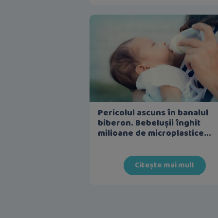
Pericolul ascuns în banalul
biberon. Bebelușii înghit
milioane de microplastice...
Citește mai mult