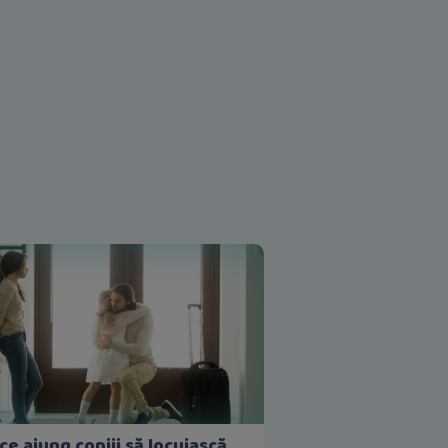
ce ajung copiii să locuiască