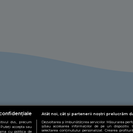
confidențiale
Atât noi, cât și partenerii noștri prelucrăm d
tivul dvs., precum
Dezvoltarea și îmbunătățirea serviciilor. Măsurarea per
și/sau accesarea informațiilor de pe un dispozitiv. U
. Puteți accepta sau
selectarea conținutului personalizat. Crearea profiluri
gina cu politica de