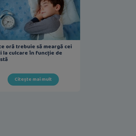
ce oră trebuie să meargă cei
i la culcare în funcție de
stă
Citește mai mult