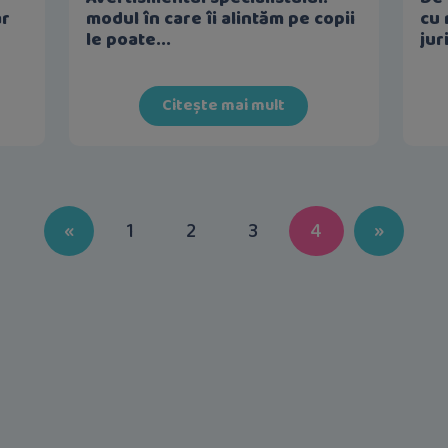
ar
modul în care îi alintăm pe copii
cu 
le poate...
jur
Citește mai mult
Previous
Next
«
1
2
3
4
»