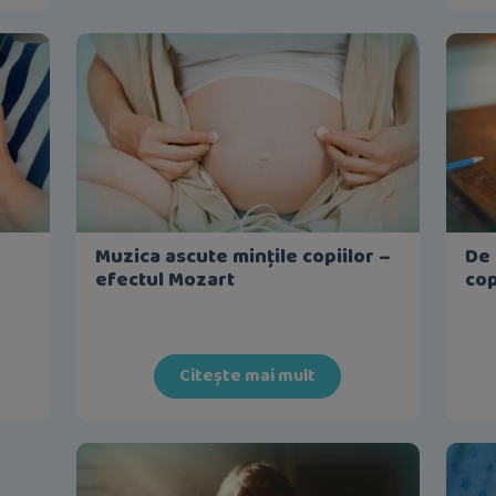
Muzica ascute mințile copiilor –
De 
efectul Mozart
cop
Citește mai mult