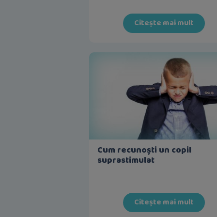
Citește mai mult
Cum recunoști un copil
suprastimulat
Citește mai mult