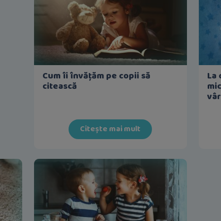
Cum îi învățăm pe copii să
La 
citească
mic
vâr
Citește mai mult