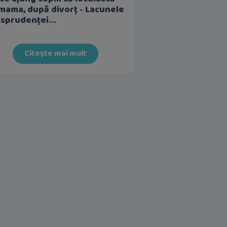
mama, după divorț - Lacunele
isprudenței...
Citește mai mult