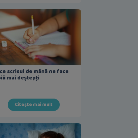
ce scrisul de mână ne face
iii mai deștepți
Citește mai mult