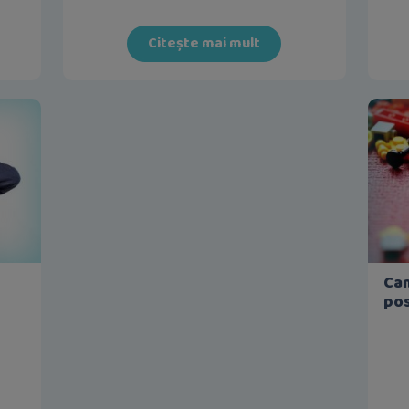
Citește mai mult
Cam
pos