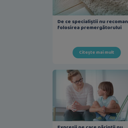
De ce specialiștii nu recoma
folosirea premergătorului
Citește mai mult
Expresii pe care părinții nu