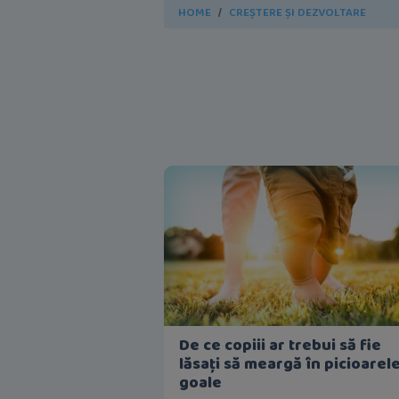
HOME
CREȘTERE ȘI DEZVOLTARE
De ce copiii ar trebui să fie
lăsați să meargă în picioarel
goale