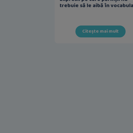
trebuie să le aibă în vocabul
Citește mai mult