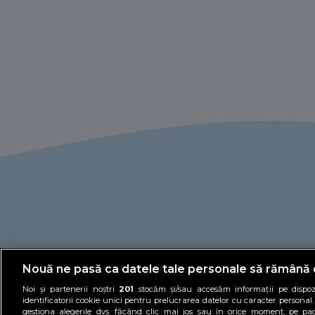
Nouă ne pasă ca datele tale personale să rămână 
Noi și partenerii noștri
201
stocăm și/sau accesăm informații pe dispozi
identificatorii cookie unici pentru prelucrarea datelor cu caracter personal
gestiona alegerile dvs. făcând clic mai jos sau în orice moment, pe pa