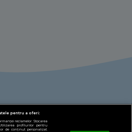
atele pentru a oferi:
formanței reclamelor. Stocarea
tilizarea profilurilor pentru
lor de conținut personalizat.