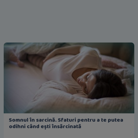
Somnul în sarcină. Sfaturi pentru a te putea
odihni când ești însărcinată