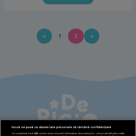
Previous
Next
«
1
2
»
Nouă ne pasă ca datele tale personale să rămână confidențiale
Noi și partenerii noștri
201
stocăm și/sau accesăm informații pe dispozitivul dvs., precum identificatorii cookie