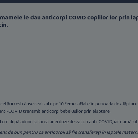
ă mamele le dau anticorpi COVID copiilor lor prin l
in.
cetării restrânse realizate pe 10 femei aflate în perioada de alăptare. P
nti-COVID transmit anticorpi bebelușilor prin alăptare.
atern după administrarea unei doze de vaccin anti-COVID, iar numărul 
ent de bun pentru ca anticorpii să fie transferaţi în laptele matern. 