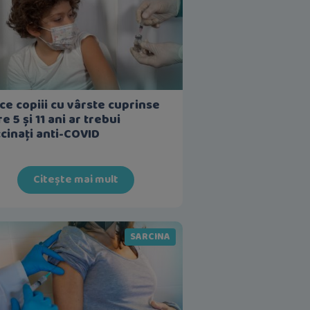
ce copiii cu vârste cuprinse
re 5 și 11 ani ar trebui
cinați anti-COVID
Citește mai mult
SARCINA