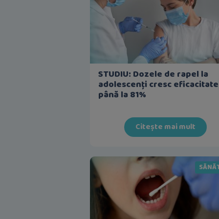
STUDIU: Dozele de rapel la
adolescenți cresc eficacitat
până la 81%
Citește mai mult
SĂNĂ