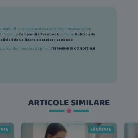
e comentarii sunteți de acord ca datele dumneavoastră cu
TV S.R.L. și
Companiile Facebook
conform
Politicii de
oliticii de utilizare a datelor Facebook
.
ă acordul dumneavoastră privind
TERMENII ȘI CONDIȚIILE
ARTICOLE SIMILARE
TATE
SĂNĂTATE