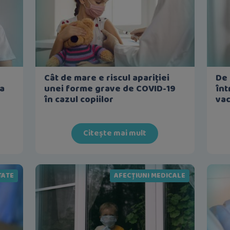
Cât de mare e riscul apariției
De 
ea
unei forme grave de COVID-19
înt
în cazul copiilor
vac
Citește mai mult
TATE
AFECȚIUNI MEDICALE