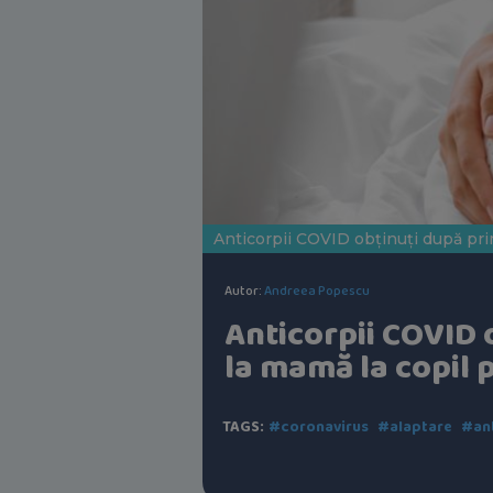
Anticorpii COVID obținuți după pri
Autor:
Andreea Popescu
Anticorpii COVID 
la mamă la copil 
TAGS:
#coronavirus
#alaptare
#ant