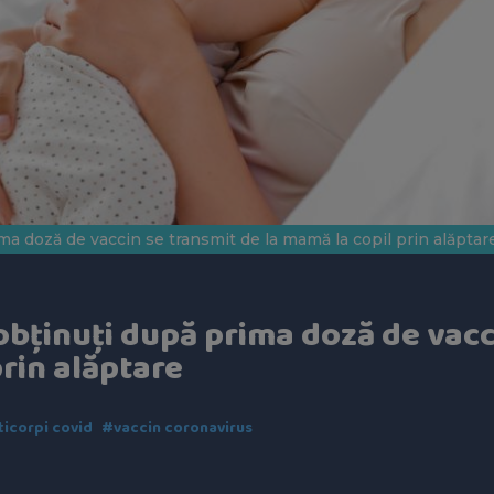
ma doză de vaccin se transmit de la mamă la copil prin alăptar
obținuți după prima doză de vacc
prin alăptare
icorpi covid
#vaccin coronavirus