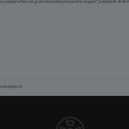
ucru poate oferi un grad de protecţie pentru sugari”
, a explicat Ariel 
rotvplus.ro: