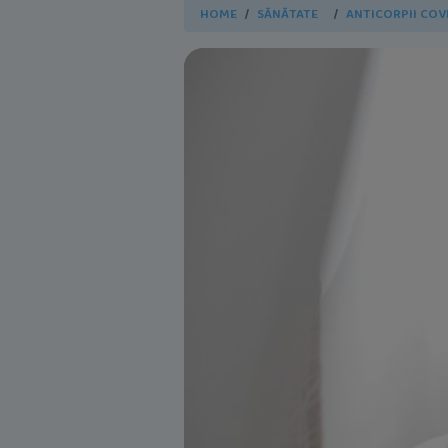
HOME
SĂNĂTATE
ANTICORPII COV