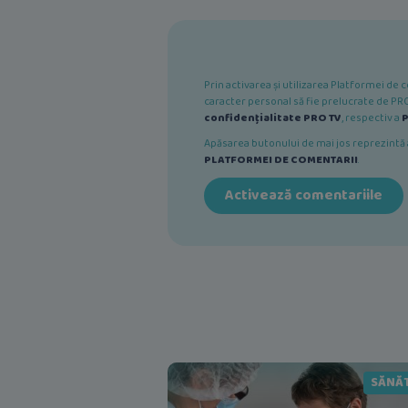
Prin activarea și utilizarea Platformei d
caracter personal să fie prelucrate de PRO 
confidențialitate PRO TV
, respectiv a
P
Apăsarea butonului de mai jos reprezint
PLATFORMEI DE COMENTARII
.
Activează comentariile
SĂNĂ