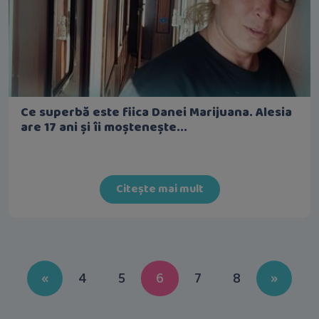
Ce superbă este fiica Danei Marijuana. Alesia
are 17 ani și îi moștenește...
Citește mai mult
Previous
Next
«
4
5
6
7
8
»